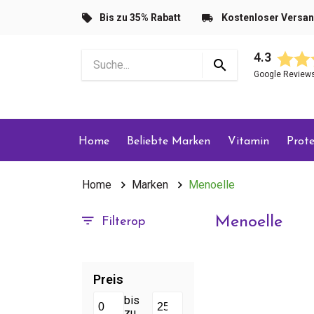
Bis zu 35% Rabatt
Kostenloser Versa
4.3
Google Review
Home
Beliebte Marken
Vitamin
Prote
Home
Marken
Menoelle
Menoelle
Filterop
Preis
bis
zu