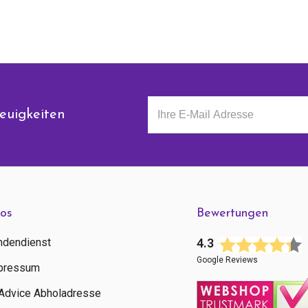
euigkeiten
fos
Bewertungen
ndendienst
4.3
Google Reviews
pressum
tAdvice Abholadresse