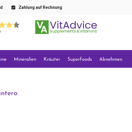
nd
Zahlung auf Rechnung
s
ine
Mineralien
Kräuter
Superfoods
Abnehmen
ntero