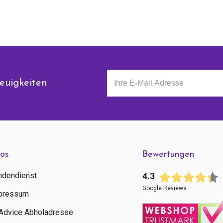
euigkeiten
fos
Bewertungen
ndendienst
4.3
Google Reviews
pressum
tAdvice Abholadresse