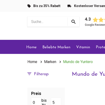
Bis zu 35% Rabatt
Kostenloser Versa
4.3
Google Review
Home
Beliebte Marken
Vitamin
Prote
Home
Marken
Mundo de Yuntero
Mundo de Yu
Filterop
Preis
bis
zu