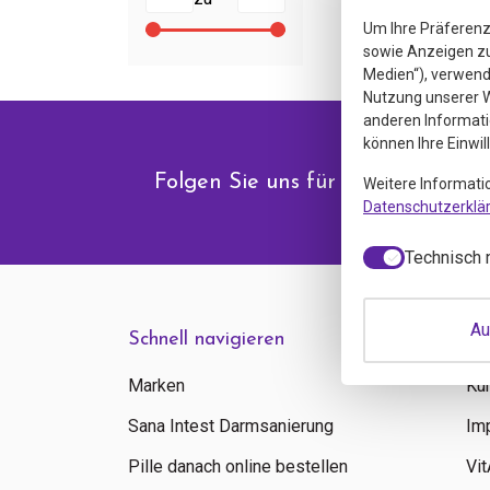
Um Ihre Präferenz
sowie Anzeigen zu 
Medien“), verwende
Nutzung unserer W
anderen Informati
können Ihre Einwil
Folgen Sie uns für Angebote & N
Weitere Informati
Datenschutzerklä
Technisch 
Au
Schnell navigieren
In
Marken
Ku
Sana Intest Darmsanierung
Im
Pille danach online bestellen
Vi