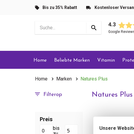
Bis zu 35% Rabatt
Kostenloser Versa
4.3
Google Review
Home
Beliebte Marken
Vitamin
Prote
Home
Marken
Natures Plus
Natures Plus
Filterop
Preis
Unsere Websit
bis
zu