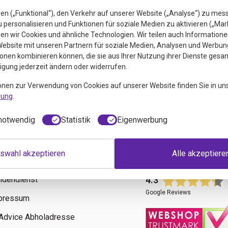
en („Funktional“), den Verkehr auf unserer Website („Analyse“) zu mes
personalisieren und Funktionen für soziale Medien zu aktivieren („Mar
n wir Cookies und ähnliche Technologien. Wir teilen auch Informatione
ebsite mit unseren Partnern für soziale Medien, Analysen und Werbung
onen kombinieren können, die sie aus Ihrer Nutzung ihrer Dienste gesa
ligung jederzeit ändern oder widerrufen.
euigkeiten
onen zur Verwendung von Cookies auf unserer Website finden Sie in un
rung
.
notwendig
Statistik
Eigenwerbung
swahl akzeptieren
Alle akzeptiere
fos
Bewertungen
ndendienst
4.3
Google Reviews
pressum
tAdvice Abholadresse