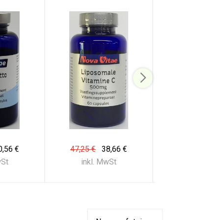
0,56 €
47,25 €
38,66 €
92,35 €
75
wSt
inkl. MwSt
inkl. Mw