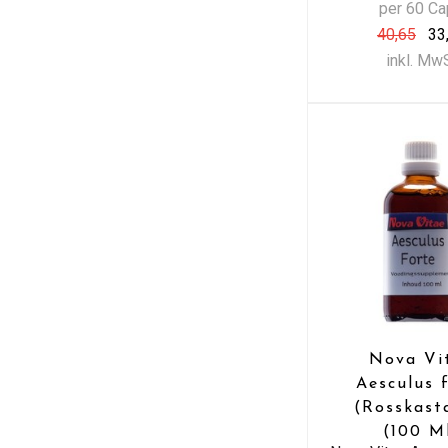
per 60 C
40,65
33
inkl. Mw
Nova Vi
Aesculus 
(Rosskast
(100 M