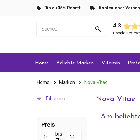
Bis zu 35% Rabatt
Kostenloser Versa
4.3
Google Review
Home
Beliebte Marken
Vitamin
Prote
Home
Marken
Nova Vitae
Nova Vitae
Filterop
Am beliebte
Preis
bis
zu