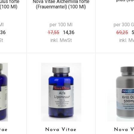
lus forte
Nova Vitae Alchemilla forte
(100 Ml)
(Frauenmantel) (100 Ml)
Ml
per 100 Ml
per 300 
,36
17,55
14,36
69,25
5
St
inkl. MwSt
inkl. 
tae
Nova Vitae
Nova V