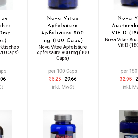
tae
Nova Vitae
Nova V
ches
Apfelsäure
Austernk
00mg
Apfelsäure 800
Vit D (1
Nova Vitae Aus
ps)
mg (100 Caps)
Vit D (18
rktisches
Nova Vitae Apfelsäure
120 Caps)
Apfelsäure 800 mg (100
Caps)
aps
per 100 Caps
per 180
,06
36,25
29,66
32,95
2
St
inkl. MwSt
inkl. 