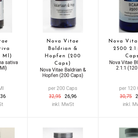
tae
Nova Vitae
Nova Vit
tiva
Baldrian &
2500 2:1:
0 Ml)
Hopfen (200
Cap
a sativa
Nova Vitae 
Caps)
 Ml)
2:1:1 (12
Nova Vitae Baldrian &
Hopfen (200 Caps)
Ml
per 200 Caps
per 120
,36
32,95
26,96
30,75
2
St
inkl. MwSt
inkl. 