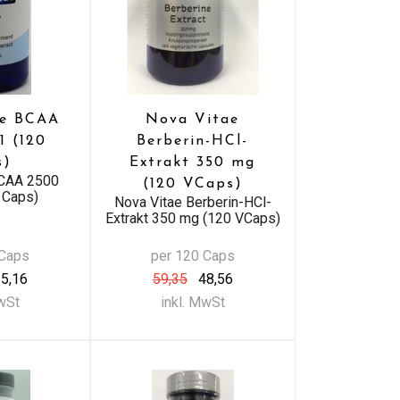
ae BCAA
Nova Vitae
1 (120
Berberin-HCl-
s)
Extrakt 350 mg
BCAA 2500
(120 VCaps)
0 Caps)
Nova Vitae Berberin-HCl-
Extrakt 350 mg (120 VCaps)
 Caps
per 120 Caps
5,16
59,35
48,56
MwSt
inkl. MwSt