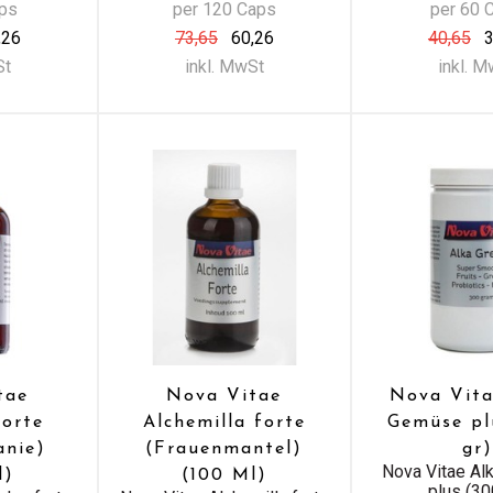
aps
per 120 Caps
per 60 
,26
73,65
60,26
40,65
3
St
inkl. MwSt
inkl. 
tae
Nova Vitae
Nova Vita
forte
Alchemilla forte
Gemüse pl
anie)
(Frauenmantel)
gr)
Nova Vitae A
l)
(100 Ml)
plus (30