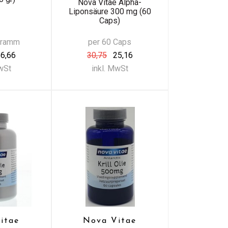
Nova Vitae Alpha-
Liponsäure 300 mg (60
Caps)
Gramm
per 60 Caps
6,66
30,75
25,16
MwSt
inkl. MwSt
itae
Nova Vitae