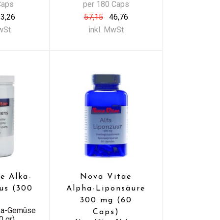
Caps
per 180 Caps
3,26
57,15
46,76
MwSt
inkl. MwSt
e Alka-
Nova Vitae
us (300
Alpha-Liponsäure
300 mg (60
lka-Gemüse
Caps)
0 gr)