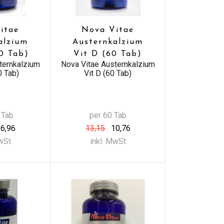
itae
Nova Vitae
alzium
Austernkalzium
80 Tab)
Vit D (60 Tab)
ternkalzium
Nova Vitae Austernkalzium
0 Tab)
Vit D (60 Tab)
 Tab
per 60 Tab
6,96
13,15
10,76
MwSt
inkl. MwSt