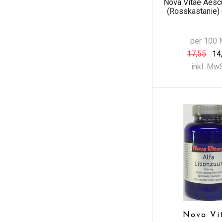
Nova Vitae Aescu
(Rosskastanie) 
per 100 
17,55
14
inkl. Mw
Nova Vi