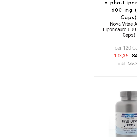
Alpha-Lipo
600 mg (
Caps
Nova Vitae A
Liponsäure 600
Caps)
per 120 C
103,35
8
inkl. Mw