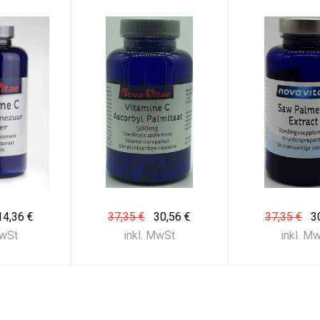
14,36 €
37,35 €
30,56 €
37,35 €
3
MwSt
inkl. MwSt
inkl. M