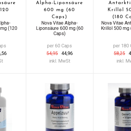
nsäure
Alpha-Liponsäure
Antarkt
120
600 mg (60
Krillöl 
)
Caps)
(180 C
lpha-
Nova Vitae Alpha-
Nova Vitae An
 mg (120
Liponsäure 600 mg (60
Krillöl 500 mg
Caps)
aps
per 60 Caps
per 180
4,56
54,95
44,96
58,25
4
St
inkl. MwSt
inkl. 