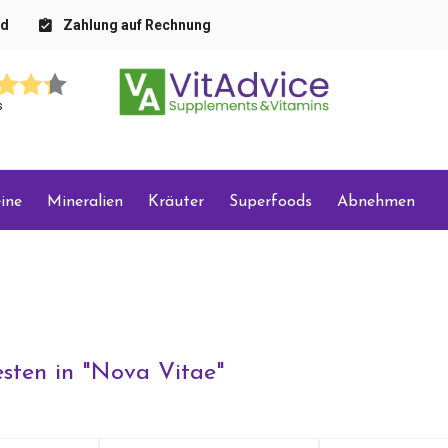
nd
Zahlung auf Rechnung
s
ine
Mineralien
Kräuter
Superfoods
Abnehmen
sten in "
Nova Vitae
"