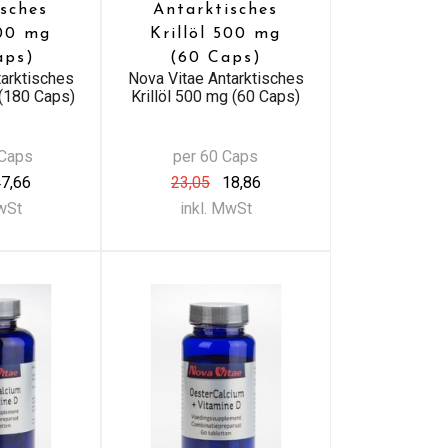
isches
Antarktisches
500 mg
Krillöl 500 mg
aps)
(60 Caps)
tarktisches
Nova Vitae Antarktisches
 (180 Caps)
Krillöl 500 mg (60 Caps)
 Caps
per 60 Caps
7,66
23,05
18,86
MwSt
inkl. MwSt