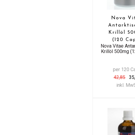
Nova Vi
Antarktis
Krillöl 5
(120 Ca
Nova Vitae Anta
Krillöl 500mg (
per 120 C
42,85
35
inkl. Mw