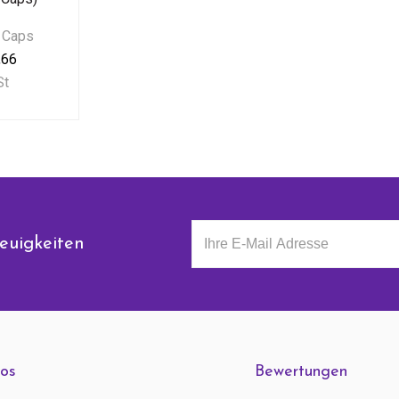
t Caps
,66
St
euigkeiten
fos
Bewertungen