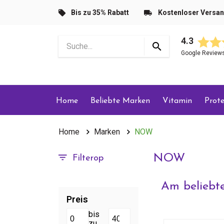
Bis zu 35% Rabatt
Kostenloser Versa
4.3
Google Review
Home
Beliebte Marken
Vitamin
Prote
Home
Marken
NOW
NOW
Filterop
Am beliebte
Preis
bis
zu