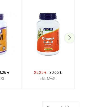
3,36 €
25,25 €
20,66 €
25,25 €
20
wSt
inkl. MwSt
inkl. Mw