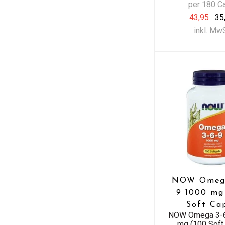
per 180 C
43,95
35
inkl. Mw
NOW Omega
9 1000 mg
Soft Ca
NOW Omega 3-6
mg (100 Soft