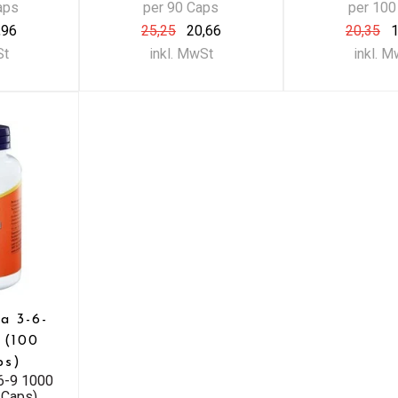
aps
per 90 Caps
per 100
,96
25,25
20,66
20,35
1
St
inkl. MwSt
inkl. 
 3-6-
 (100
ps)
-9 1000
 Caps)