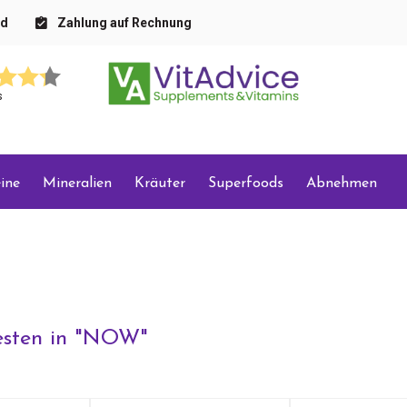
nd
Zahlung auf Rechnung
s
ine
Mineralien
Kräuter
Superfoods
Abnehmen
sten in "
NOW
"