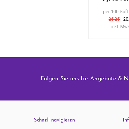
per 100 Sof
25,25
20
inkl. Mw
Folgen Sie uns für Angebote & N
Schnell navigieren
In