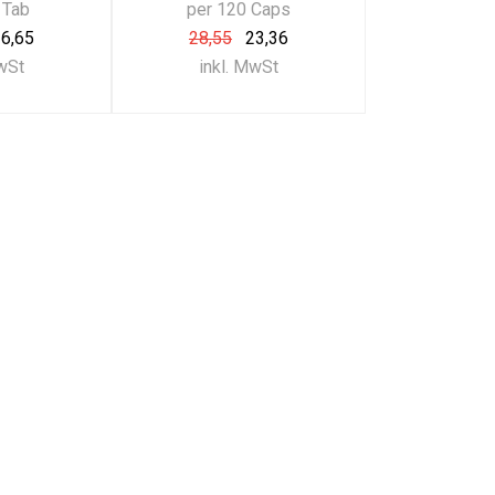
 Tab
per 120 Caps
6,65
28,55
23,36
MwSt
inkl. MwSt