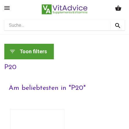
Toon filters
P20
Am beliebtesten in "
P20
"