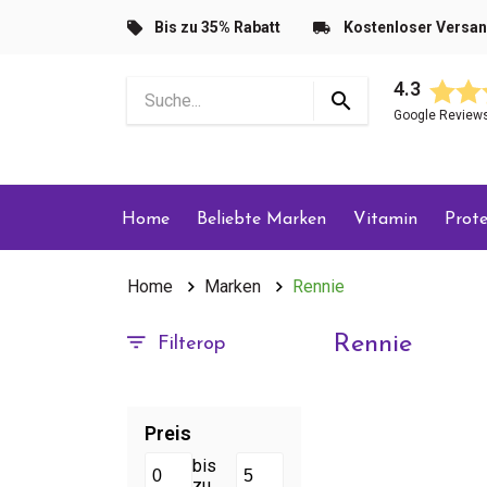
Bis zu 35% Rabatt
Kostenloser Versa
4.3
Google Review
Home
Beliebte Marken
Vitamin
Prote
Home
Marken
Rennie
Rennie
Filterop
Preis
bis
zu