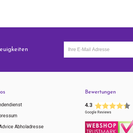
euigkeiten
fos
Bewertungen
ndendienst
4.3
Google Reviews
pressum
tAdvice Abholadresse