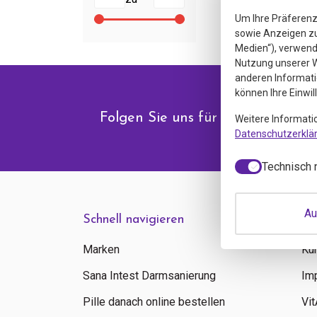
Um Ihre Präferenz
sowie Anzeigen zu 
Medien“), verwende
Nutzung unserer W
anderen Informati
können Ihre Einwil
Folgen Sie uns für Angebote & N
Weitere Informati
Datenschutzerklä
Technisch 
Au
Schnell navigieren
In
Marken
Ku
Sana Intest Darmsanierung
Im
Pille danach online bestellen
Vi