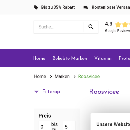
Bis zu 35% Rabatt
Kostenloser Versa
4.3
Google Review
Home
Beliebte Marken
Vitamin
Prote
Home
Marken
Roosvicee
Roosvicee
Filterop
Preis
Unsere Websit
bis
zu