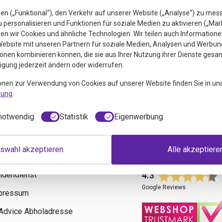
en („Funktional“), den Verkehr auf unserer Website („Analyse“) zu mes
personalisieren und Funktionen für soziale Medien zu aktivieren („Mar
n wir Cookies und ähnliche Technologien. Wir teilen auch Informatione
ebsite mit unseren Partnern für soziale Medien, Analysen und Werbung
onen kombinieren können, die sie aus Ihrer Nutzung ihrer Dienste gesa
ligung jederzeit ändern oder widerrufen.
euigkeiten
onen zur Verwendung von Cookies auf unserer Website finden Sie in un
rung
.
notwendig
Statistik
Eigenwerbung
swahl akzeptieren
Alle akzeptiere
fos
Bewertungen
ndendienst
4.3
Google Reviews
pressum
tAdvice Abholadresse