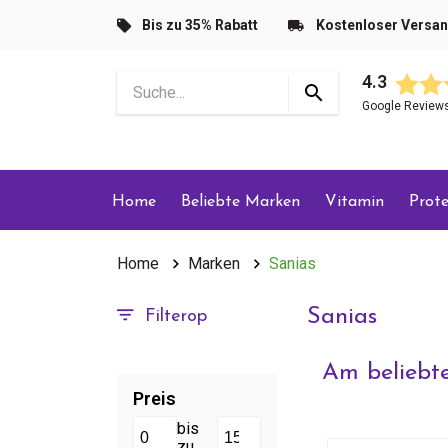
Bis zu 35% Rabatt
Kostenloser Versa
4.3
Google Review
Home
Beliebte Marken
Vitamin
Prote
Home
Marken
Sanias
Sanias
Filterop
Am beliebte
Preis
bis
zu