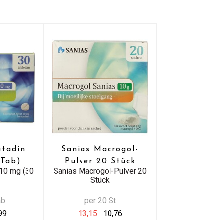
atadin
Sanias Macrogol-
 Tab)
Pulver 20 Stück
 10 mg (30
Sanias Macrogol-Pulver 20
Stück
ab
per 20 St
99
13,15
10,76