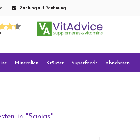
nd
Zahlung auf Rechnung
s
ine
Mineralien
Kräuter
Superfoods
Abnehmen
sten in "
Sanias
"