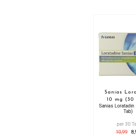
Sanias Lor
10 mg (30
Sanias Loratadin
Tab)
per 30 T
10,99
8,