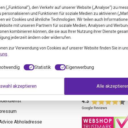
en („Funktional“), den Verkehr auf unserer Website („Analyse“) zu mes
personalisieren und Funktionen für soziale Medien zu aktivieren („Mar
n wir Cookies und ähnliche Technologien. Wir teilen auch Informatione
ebsite mit unseren Partnern für soziale Medien, Analysen und Werbung
onen kombinieren können, die sie aus Ihrer Nutzung ihrer Dienste gesa
ligung jederzeit ändern oder widerrufen.
euigkeiten
onen zur Verwendung von Cookies auf unserer Website finden Sie in un
rung
.
notwendig
Statistik
Eigenwerbung
swahl akzeptieren
Alle akzeptiere
fos
Bewertungen
ndendienst
4.3
Google Reviews
pressum
tAdvice Abholadresse