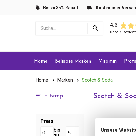
Bis zu 35% Rabatt
Kostenloser Versa
4.3
Google Review
Home
Beliebte Marken
Vitamin
Prote
Home
Marken
Scotch & Soda
Scotch & So
Filterop
Preis
Unsere Websit
bis
zu