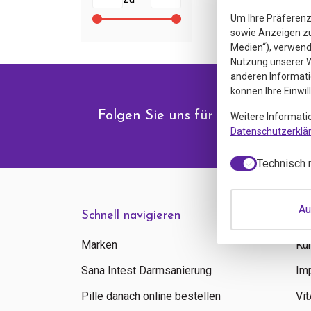
Um Ihre Präferenz
sowie Anzeigen zu 
Medien“), verwende
Nutzung unserer W
anderen Informati
können Ihre Einwil
Folgen Sie uns für Angebote & N
Weitere Informati
Datenschutzerklä
Technisch 
Au
Schnell navigieren
In
Marken
Ku
Sana Intest Darmsanierung
Im
Pille danach online bestellen
Vi