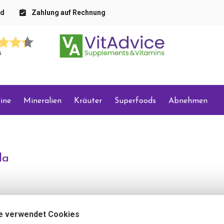
nd
Zahlung auf Rechnung
s
ine
Mineralien
Kräuter
Superfoods
Abnehmen
da
e verwendet Cookies