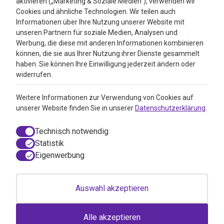
aktivieren („Marketing & Soziale Medien“), verwenden wir
4.3
Cookies und ähnliche Technologien. Wir teilen auch
Informationen über Ihre Nutzung unserer Website mit
Google Reviews
unseren Partnern für soziale Medien, Analysen und
Werbung, die diese mit anderen Informationen kombinieren
können, die sie aus Ihrer Nutzung ihrer Dienste gesammelt
haben. Sie können Ihre Einwilligung jederzeit ändern oder
widerrufen.
Weitere Informationen zur Verwendung von Cookies auf
unserer Website finden Sie in unserer
Datenschutzerklärung
.
Technisch notwendig
Statistik
Eigenwerbung
© 2026 VitAdvice BV.de, Realisierung durch
050media
Auswahl akzeptieren
AGB / Webshop Trustmark
Einwilligungsdialog geöffnet
Disclaimer
Impressum
Alle akzeptieren