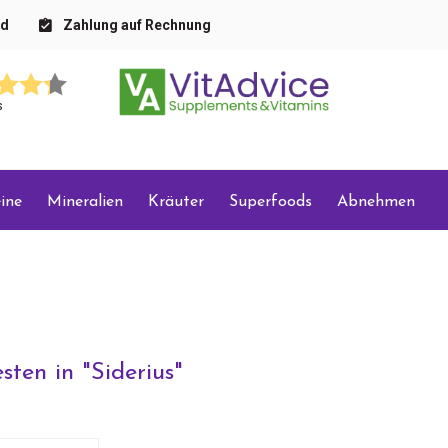
nd
Zahlung auf Rechnung
s
ine
Mineralien
Kräuter
Superfoods
Abnehmen
sten in "
Siderius
"