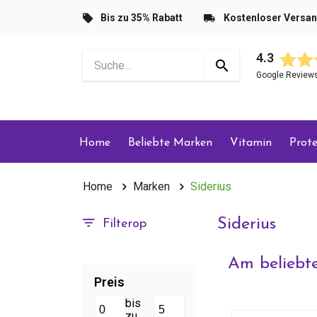
Bis zu 35% Rabatt
Kostenloser Versa
4.3
Google Review
Home
Beliebte Marken
Vitamin
Prote
Home
Marken
Siderius
Siderius
Filterop
Am beliebte
Preis
bis
zu