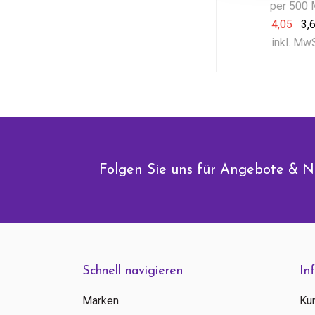
per 500 
4,05
3,
inkl. Mw
Folgen Sie uns für Angebote & N
Schnell navigieren
In
Marken
Ku