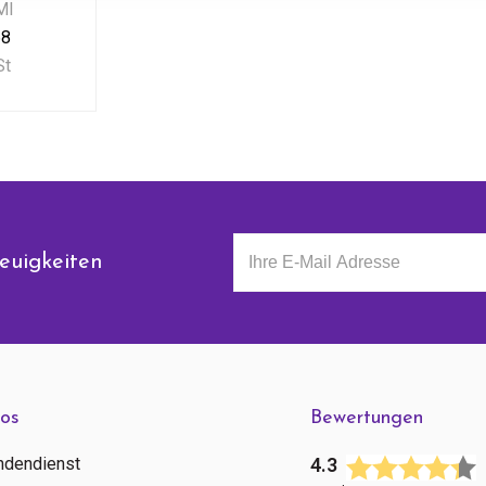
Ml
68
St
euigkeiten
fos
Bewertungen
ndendienst
4.3