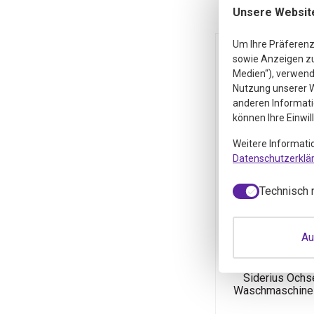
Unsere Websit
Um Ihre Präferenz
sowie Anzeigen zu 
Medien“), verwende
Nutzung unserer W
anderen Informati
können Ihre Einwil
Weitere Informati
Datenschutzerklä
Technisch 
Sideri
Ochsenga
Au
Waschmas
(500 M
Siderius Ochs
Waschmaschine 