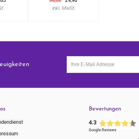
,85
36,62
29,96
St
inkl. MwSt
euigkeiten
fos
Bewertungen
ndendienst
4.3
Google Reviews
pressum