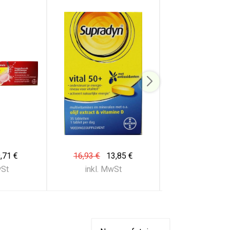
,71 €
16,93 €
13,85 €
16,93 €
13
wSt
inkl. MwSt
inkl. Mw