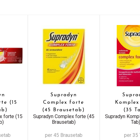
yn
Supradyn
Supra
te (15
Complex forte
Komplex
ab)
(45 Brausetab)
(35 T
 forte (15
Supradyn Complex forte (45
Supradyn Kompl
b)
Brausetab)
Tab
setab
per 45 Brausetab
per 35