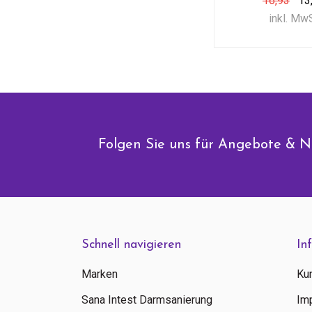
16,93
13
inkl. Mw
Folgen Sie uns für Angebote & N
Schnell navigieren
In
Marken
Ku
Sana Intest Darmsanierung
Im