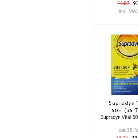
11,87
9,
inkl. Mw
Supradyn 
50+ (35 
Supradyn Vital 50
per 35 T