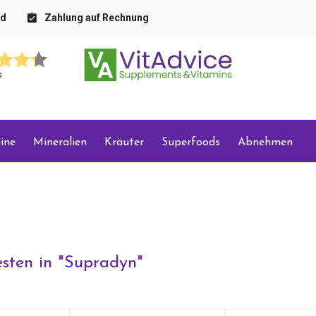
nd
Zahlung auf Rechnung
s
ine
Mineralien
Kräuter
Superfoods
Abnehmen
sten in "
Supradyn
"