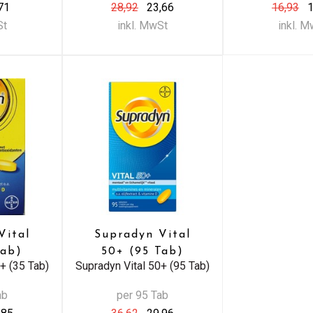
71
28,92
23,66
16,93
1
St
inkl. MwSt
inkl. 
Vital
Supradyn Vital
Tab)
50+ (95 Tab)
+ (35 Tab)
Supradyn Vital 50+ (95 Tab)
ab
per 95 Tab