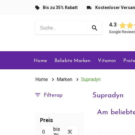
Bis zu 35% Rabatt
Kostenloser Versa
4.3
Google Review
Home
Beliebte Marken
Vitamin
Prote
Home
Marken
Supradyn
Supradyn
Filterop
Am beliebte
Preis
bis
zu