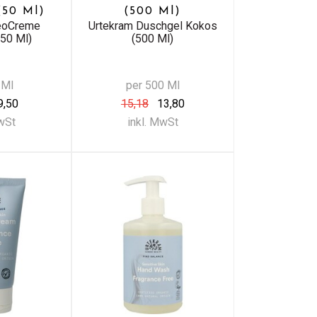
(50 Ml)
(500 Ml)
eoCreme
Urtekram Duschgel Kokos
(50 Ml)
(500 Ml)
 Ml
per 500 Ml
9,50
15,18
13,80
MwSt
inkl. MwSt