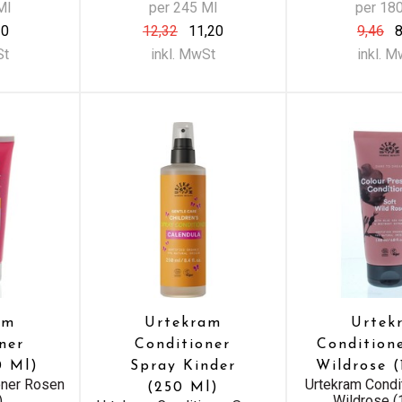
Ml
per 245 Ml
per 18
30
12,32
11,20
9,46
8
St
inkl. MwSt
inkl. 
am
Urtekram
Urtek
ner
Conditioner
Condition
0 Ml)
Spray Kinder
Wildrose 
oner Rosen
Urtekram Condi
(250 Ml)
)
Wildrose (