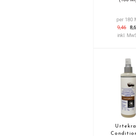
per 180 
9,46
8,
inkl. Mw
Urtekr
Conditio