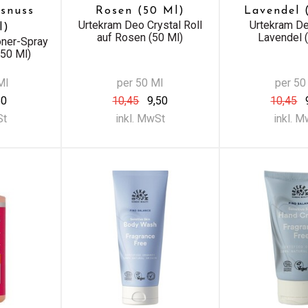
snuss
Rosen (50 Ml)
Lavendel 
Urtekram Deo Crystal Roll
Urtekram D
l)
auf Rosen (50 Ml)
Lavendel 
oner-Spray
50 Ml)
Ml
per 50 Ml
per 50
60
10,45
9,50
10,45
St
inkl. MwSt
inkl. 