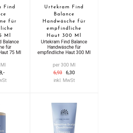
m Find
Urtekram Find
nce
Balance
me für
Handwäsche für
liche
empfindliche
5 Ml
Haut 300 Ml
d Balance
Urtekram Find Balance
e für
Handwäsche für
Haut 75 Ml
empfindliche Haut 300 Ml
 Ml
per 300 Ml
8,-
6,93
6,30
MwSt
inkl. MwSt