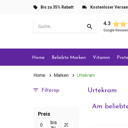
Bis zu 35% Rabatt
Kostenloser Versa
4.3
Google Review
Home
Beliebte Marken
Vitamin
Prote
Home
Marken
Urtekram
Urtekram
Filterop
Am beliebte
Preis
bis
zu