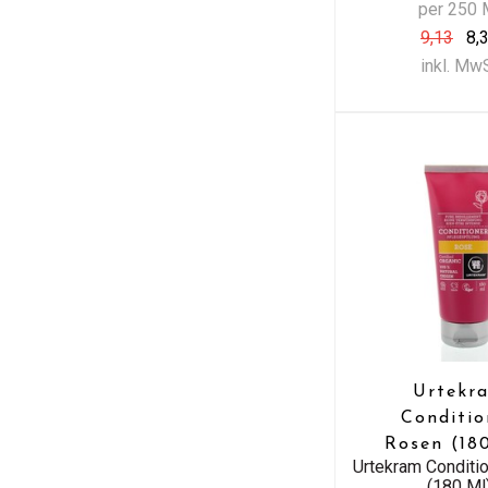
per 250 
9,13
8,
inkl. Mw
Urtekr
Conditio
Rosen (18
Urtekram Conditi
(180 Ml