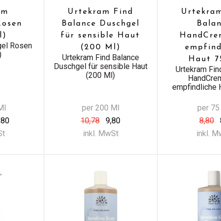
am
Urtekram Find
Urtekra
Rosen
Balance Duschgel
Bala
l)
für sensible Haut
HandCre
gel Rosen
(200 Ml)
empfind
)
Urtekram Find Balance
Haut 7
Duschgel für sensible Haut
Urtekram Fin
(200 Ml)
HandCrem
empfindliche 
Ml
per 200 Ml
per 75
,80
10,78
9,80
8,80
St
inkl. MwSt
inkl. 