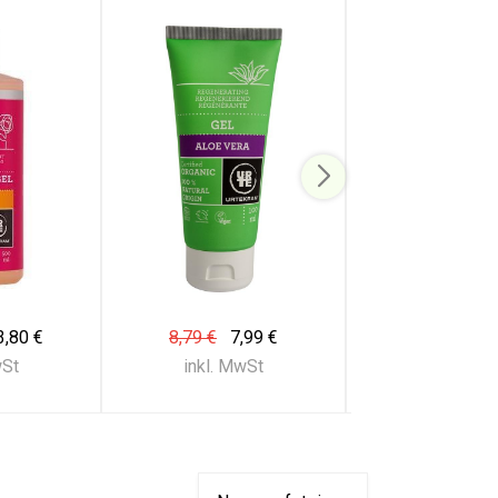
3,80 €
8,79 €
7,99 €
12,32 €
11
wSt
inkl. MwSt
inkl. Mw