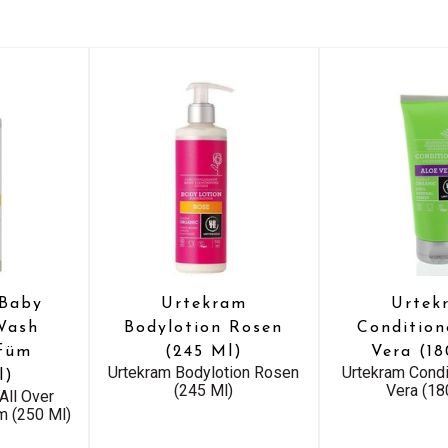
 Baby
Urtekram
Urtek
Wash
Bodylotion Rosen
Condition
rfüm
(245 Ml)
Vera (1
Urtekram Bodylotion Rosen
Urtekram Condi
l)
(245 Ml)
Vera (18
All Over
m (250 Ml)