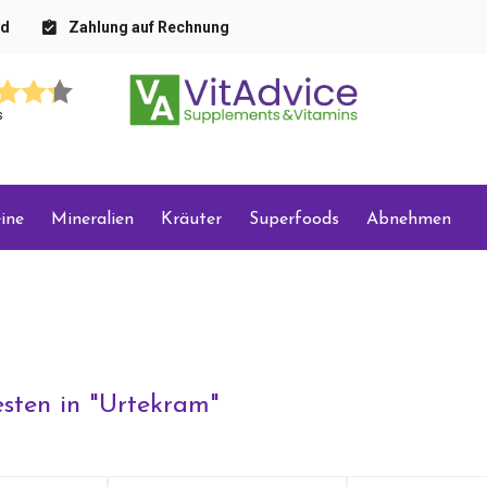
nd
Zahlung auf Rechnung
s
ine
Mineralien
Kräuter
Superfoods
Abnehmen
sten in "
Urtekram
"