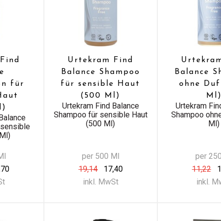
Find
Urtekram Find
Urtekra
e
Balance Shampoo
Balance 
on für
für sensible Haut
ohne Duf
Haut
(500 Ml)
Ml
Urtekram Find Balance
Urtekram Fin
l)
Shampoo für sensible Haut
Shampoo ohne
Balance
(500 Ml)
Ml)
 sensible
Ml)
Ml
per 500 Ml
per 25
,70
19,14
17,40
11,22
1
St
inkl. MwSt
inkl. 