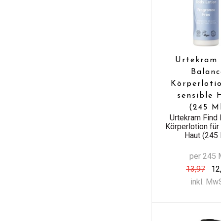
Urtekram 
Balanc
Körperloti
sensible 
(245 M
Urtekram Find 
Körperlotion für
Haut (245 
per 245 
13,97
12
inkl. Mw