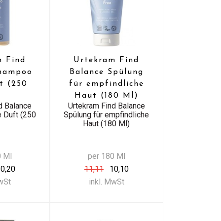
m Find
Urtekram Find
Shampoo
Balance Spülung
t (250
für empfindliche
)
Haut (180 Ml)
d Balance
Urtekram Find Balance
 Duft (250
Spülung für empfindliche
Haut (180 Ml)
0 Ml
per 180 Ml
0,20
11,11
10,10
MwSt
inkl. MwSt