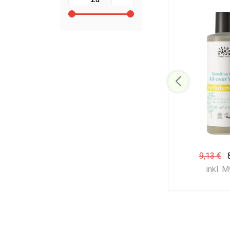
9,13 €
inkl. 