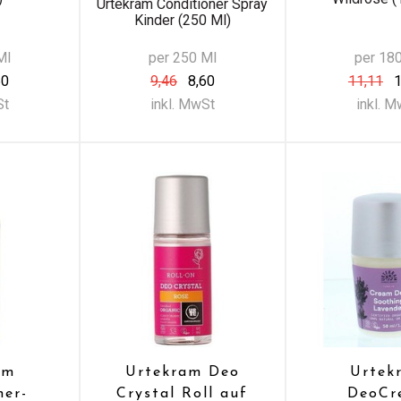
Urtekram Conditioner Spray
Kinder (250 Ml)
Ml
per 250 Ml
per 18
60
9,46
8,60
11,11
1
St
inkl. MwSt
inkl. 
am
Urtekram Deo
Urtek
ner-
Crystal Roll auf
DeoCr