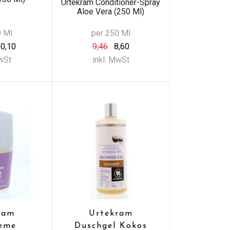
Urtekram Conditioner-Spray
Aloe Vera (250 Ml)
0 Ml
per 250 Ml
0,10
9,46
8,60
MwSt
inkl. MwSt
ram
Urtekram
eme
Duschgel Kokos