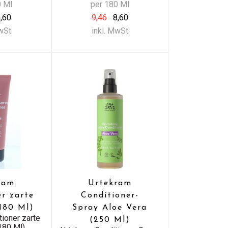
0 Ml
per 180 Ml
,60
9,46
8,60
MwSt
inkl. MwSt
ram
Urtekram
er zarte
Conditioner-
(180 Ml)
Spray Aloe Vera
tioner zarte
(250 Ml)
180 Ml)