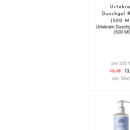
Urtekr
Duschgel 
(500 M
Urtekram Dusch
(500 Ml
per 500 
15,18
13
inkl. Mw