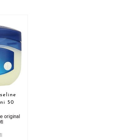
seline
ini 50
e original
Ml
Ml