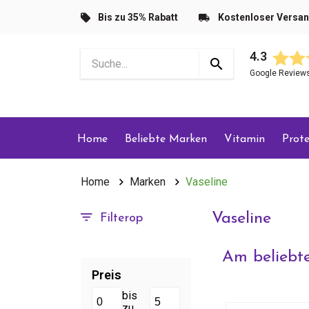
Bis zu 35% Rabatt
Kostenloser Versa
4.3
Google Review
Home
Beliebte Marken
Vitamin
Prote
Home
Marken
Vaseline
Vaseline
Filterop
Am beliebte
Preis
bis
zu