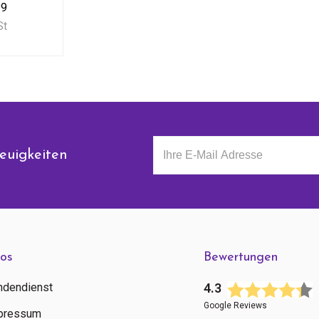
99
St
euigkeiten
fos
Bewertungen
ndendienst
4.3
Google Reviews
pressum