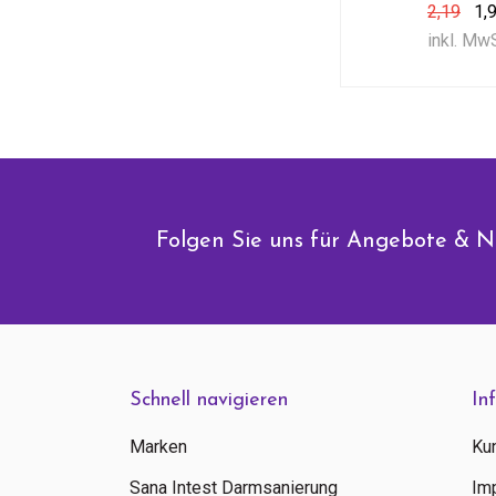
2,19
1,
inkl. Mw
Folgen Sie uns für Angebote & N
Schnell navigieren
In
Marken
Ku
Sana Intest Darmsanierung
Im