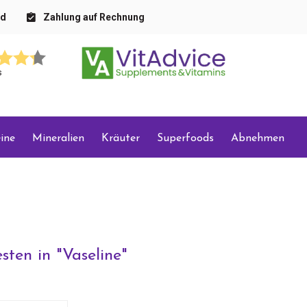
nd
Zahlung auf Rechnung
s
ine
Mineralien
Kräuter
Superfoods
Abnehmen
sten in "
Vaseline
"