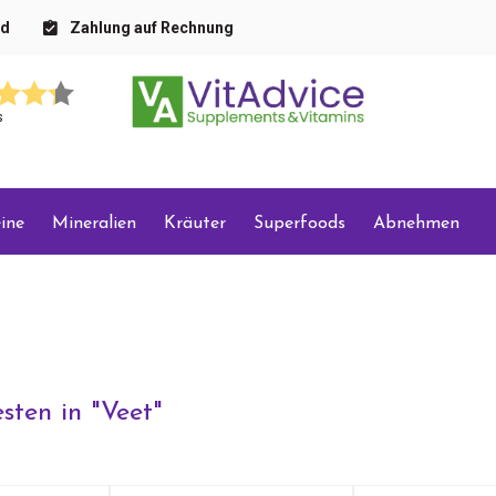
nd
Zahlung auf Rechnung
s
ine
Mineralien
Kräuter
Superfoods
Abnehmen
sten in "
Veet
"