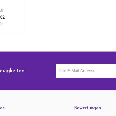
Ml
,82
St
euigkeiten
fos
Bewertungen