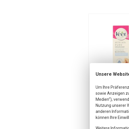
Unsere Websit
Um Ihre Präferenz
Veet
sowie Anzeigen zu 
Enthaarung
Medien“), verwende
empfindl
Nutzung unserer W
Haut 100
anderen Informati
Veet Enthaaru
können Ihre Einwil
empfindliche Ha
Weitere Informati