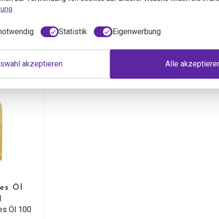
Ml
per 200 Ml
per 25
rung
.
19
9,56
8,69
12,09
1
St
inkl. MwSt
inkl. 
notwendig
Statistik
Eigenwerbung
swahl akzeptieren
Alle akzeptiere
es Öl
l
es Öl 100