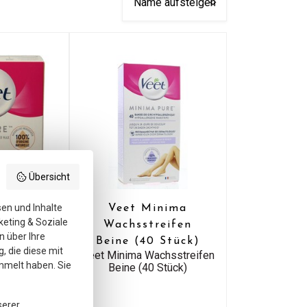
Übersicht
sen und Inhalte
swachs-
Veet Minima
keting & Soziale
250 Ml
Wachsstreifen
n über Ihre
hs-Minimum
Beine (40 Stück)
Ml
, die diese mit
Veet Minima Wachsstreifen
mmelt haben. Sie
Beine (40 Stück)
serer