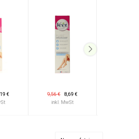
,19 €
9,56 €
8,69 €
15,39 €
13
wSt
inkl. MwSt
inkl. Mw