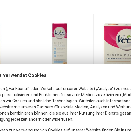
e verwendet Cookies
en („Funktional“), den Verkehr auf unserer Website („Analyse“) zu mes
Veet
Veet Heis
personalisieren und Funktionen für soziale Medien zu aktivieren („Mar
sCreme
EnthaarungsCreme
Minimum 
n wir Cookies und ähnliche Technologien. Wir teilen auch Informatione
Veet Heisswac
iche
empfindliche
250 
ebsite mit unseren Partnern für soziale Medien, Analysen und Werbung
 Ml
Haut 200 Ml
onen kombinieren können, die sie aus Ihrer Nutzung ihrer Dienste gesa
ngsCreme
Veet EnthaarungsCreme
ligung jederzeit ändern oder widerrufen.
ut 100 Ml
empfindliche Haut 200 Ml
onen zur Verwendung von Cookies auf unserer Website finden Sie in un