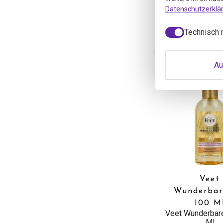
per 100 
Datenschutzerklä
6,81
6,
inkl. Mw
Technisch 
Au
Veet
Wunderbar
100 M
Veet Wunderbar
Ml