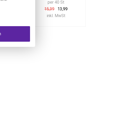
0 Ml
per 40 St
0,99
15,39
13,99
MwSt
inkl. MwSt
n