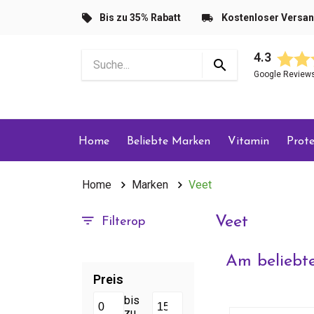
Bis zu 35% Rabatt
Kostenloser Versa
4.3
Google Review
Home
Beliebte Marken
Vitamin
Prote
Home
Marken
Veet
Veet
Filterop
Am beliebte
Preis
bis
zu