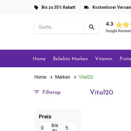
Bis zu 35% Rabatt
Kostenloser Versa
4.3
Google Review
Home
Beliebte Marken
Vitamin
Prote
Home
Marken
Vital20
Vital20
Filterop
Preis
bis
zu