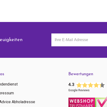
euigkeiten
fos
Bewertungen
ndendienst
4.3
Google Reviews
pressum
tAdvice Abholadresse