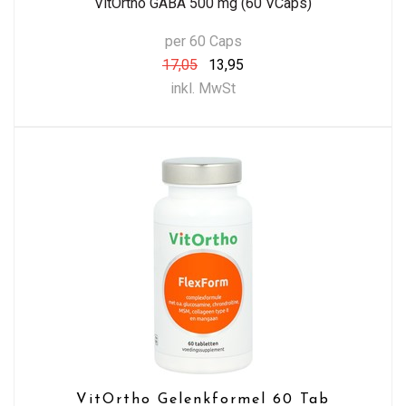
VitOrtho GABA 500 mg (60 VCaps)
per 60 Caps
17,05
13,95
inkl. MwSt
VitOrtho Gelenkformel 60 Tab