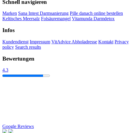
Schnell navigieren
Marken
Sana Intest Darmsanierung
Pille danach online bestellen
Keltisches Meersalz
Folsäuremangel
Vitamunda Darmdetox
Infos
Kundendienst
Impressum
VitAdvice Abholadresse
Kontakt
Privacy
policy
Search results
Bewertungen
4.3
Google Reviews