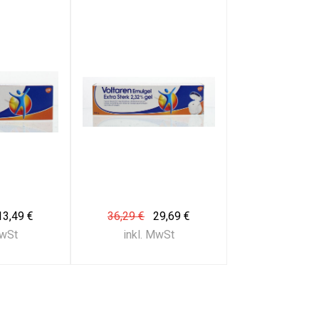
13,49 €
36,29 €
29,69 €
MwSt
inkl. MwSt