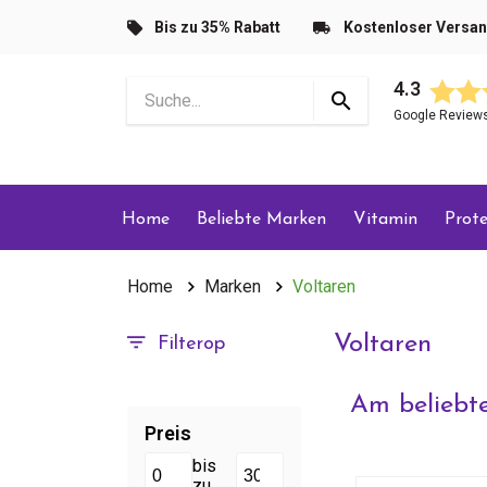
Bis zu 35% Rabatt
Kostenloser Versa
4.3
Google Review
Home
Beliebte Marken
Vitamin
Prote
Home
Marken
Voltaren
Voltaren
Filterop
Am beliebte
Preis
bis
zu