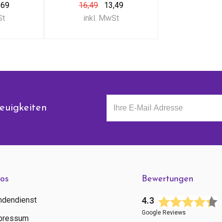
,69
16,49
13,49
St
inkl. MwSt
euigkeiten
fos
Bewertungen
ndendienst
4.3
Google Reviews
pressum