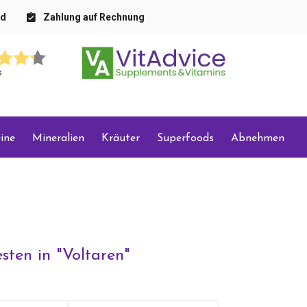
nd
Zahlung auf Rechnung
s
ine
Mineralien
Kräuter
Superfoods
Abnehmen
sten in "
Voltaren
"