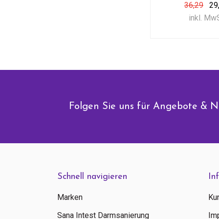
36,29
29
inkl. Mw
Folgen Sie uns für Angebote & N
Schnell navigieren
In
Marken
Ku
Sana Intest Darmsanierung
Im