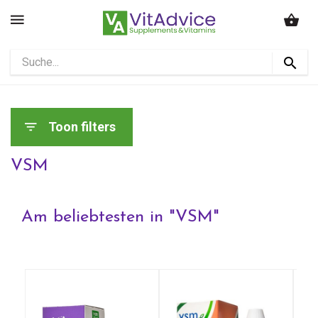
Toon filters
VSM
Am beliebtesten in "
VSM
"