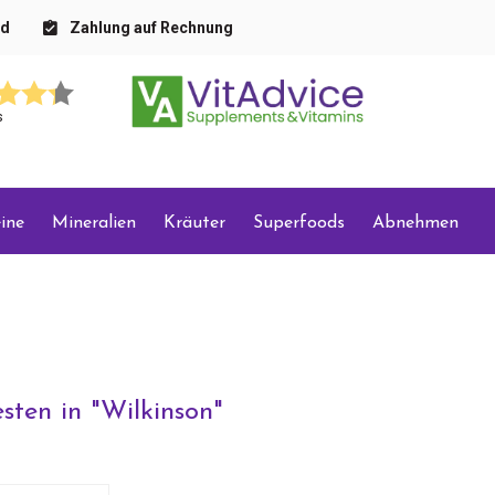
nd
Zahlung auf Rechnung
s
ine
Mineralien
Kräuter
Superfoods
Abnehmen
sten in "
Wilkinson
"