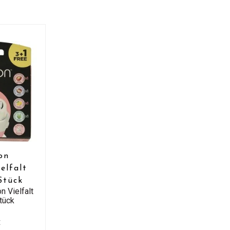
on
ielfalt
Stück
n Vielfalt
tück
t