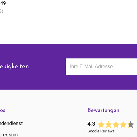
,49
St
euigkeiten
fos
Bewertungen
ndendienst
4.3
Google Reviews
pressum