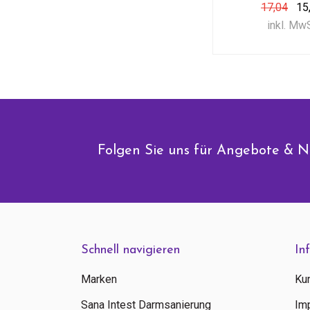
17,04
15
inkl. Mw
Folgen Sie uns für Angebote & N
Schnell navigieren
In
Marken
Ku
Sana Intest Darmsanierung
Im