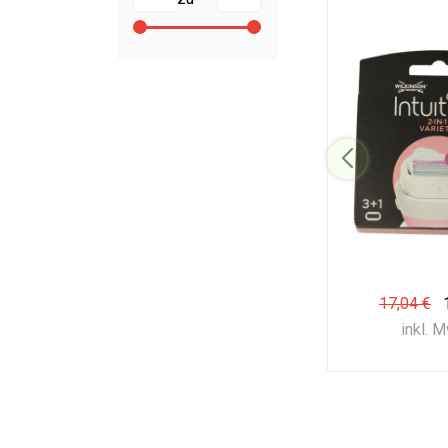
17,04 €
inkl. 