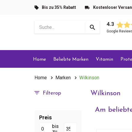
Bis zu 35% Rabatt
Kostenloser Versa
4.3
Google Review
Home
Beliebte Marken
Vitamin
Prote
Home
Marken
Wilkinson
Wilkinson
Filterop
Am beliebte
Preis
bis
zu