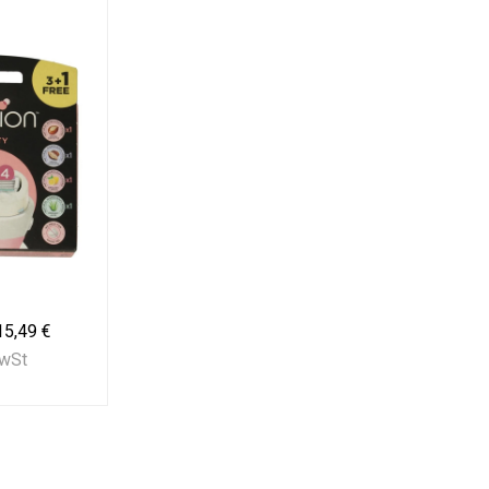
15,49 €
MwSt