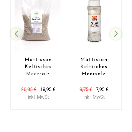
Kalzium 0,3 g
Kalium 0,2 g
Trocken lagern.
Hersteller:
Mattisson BV
Middenweg 16
3401 MB IJsselstein
Mattisson
Mattisson
Anfrage zu diesem Produkt
Keltisches
Keltisches
Meersalz
Meersalz
grob (5 KG)
(125 gr)
20,85 €
18,95 €
8,75 €
7,95 €
inkl. MwSt
inkl. MwSt