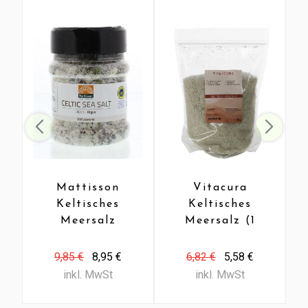
Mattisson
Vitacura
Keltisches
Keltisches
Meersalz
Meersalz (1
Algen (200
kg)
gr)
9,85 €
8,95 €
6,82 €
5,58 €
inkl. MwSt
inkl. MwSt