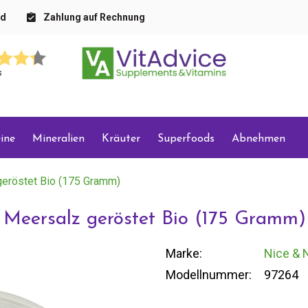
nd
Zahlung auf Rechnung
s
ine
Mineralien
Kräuter
Superfoods
Abnehmen
geröstet Bio (175 Gramm)
 Meersalz geröstet Bio (175 Gramm)
Marke:
Nice & 
Modellnummer:
97264