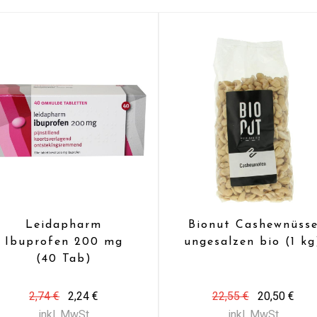
Leidapharm
Bionut Cashewnüss
Ibuprofen 200 mg
ungesalzen bio (1 kg
(40 Tab)
2,74 €
2,24 €
22,55 €
20,50 €
inkl. MwSt
inkl. MwSt