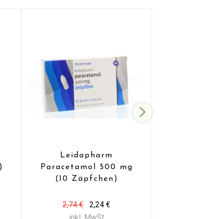
e
Leidapharm
)
Paracetamol 500 mg
(10 Zäpfchen)
2,74 €
2,24 €
inkl. MwSt