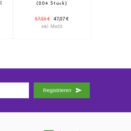
l
(204 Stück)
57,53 €
47,07 €
inkl. MwSt
Registrieren