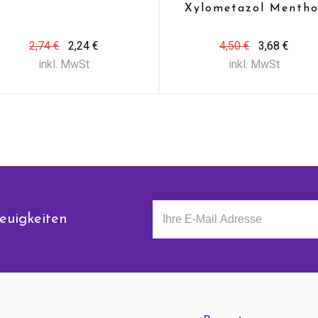
Xylometazol Mentho
(10 Ml)
2,74 €
2,24 €
4,50 €
3,68 €
inkl. MwSt
inkl. MwSt
euigkeiten