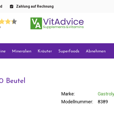
nd
Zahlung auf Rechnung
s
ine
Mineralien
Kräuter
Superfoods
Abnehmen
0 Beutel
Marke:
Gastrol
Modellnummer:
8389