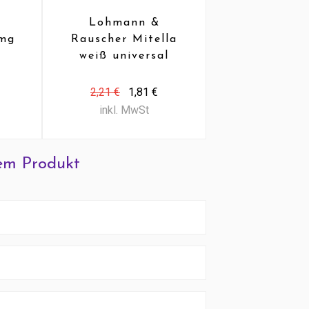
Lohmann &
Agiola
0mg
Rauscher Mitella
Abführmit
)
weiß universal
Laxans (1
Viskose (1 Stück)
2,21 €
1,81 €
41,57 €
34,
inkl. MwSt
inkl. MwS
em Produkt