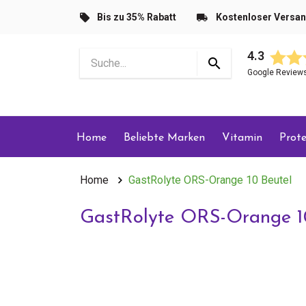
Bis zu 35% Rabatt
Kostenloser Versa
4.3
Google Review
Home
Beliebte Marken
Vitamin
Prote
Home
GastRolyte ORS-Orange 10 Beutel
GastRolyte ORS-Orange 1