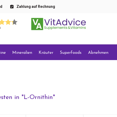
nd
Zahlung auf Rechnung
s
ine
Mineralien
Kräuter
Superfoods
Abnehmen
sten in "
L-Ornithin
"