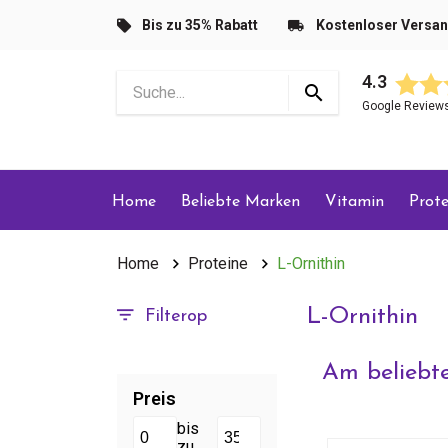
Bis zu 35% Rabatt
Kostenloser Versa
4.3
Google Review
Home
Beliebte Marken
Vitamin
Prote
Home
Proteine
L-Ornithin
L-Ornithin
Filterop
Am beliebte
Preis
bis
zu