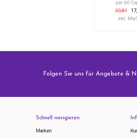
per 60 C
20,81
17
inkl. Mw
Folgen Sie uns für Angebote & N
Schnell navigieren
In
Marken
Ku