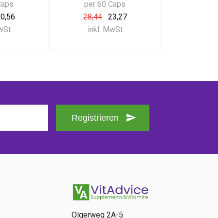
Caps
per 60 Caps
0,56
28,44
23,27
MwSt
inkl. MwSt
Registrieren
Olgerweg 2A-5