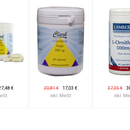
27,48 €
20,81 €
17,03 €
37,35 €
3
MwSt
inkl. MwSt
inkl. M