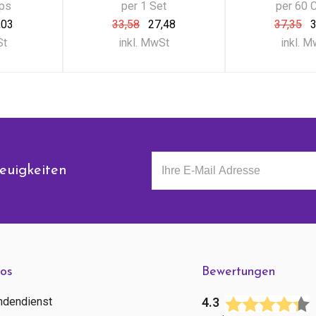
aps
per 1 Set
per 60 
,03
33,58
27,48
37,35
3
St
inkl. MwSt
inkl. 
euigkeiten
fos
Bewertungen
ndendienst
4.3