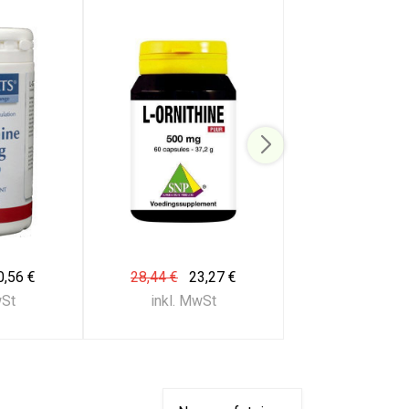
0,56 €
28,44 €
23,27 €
wSt
inkl. MwSt