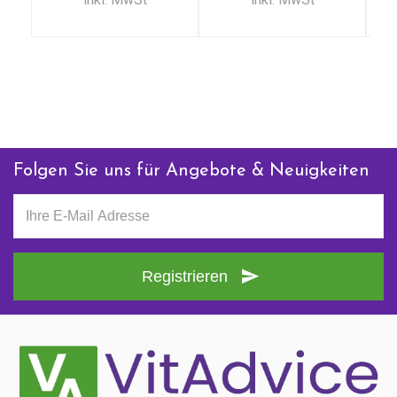
+ 31 (0)85 13 00 990
Mo - Fr: 09:00 - 16:00
Folgen Sie uns für Angebote & Neuigkeiten
Registrieren