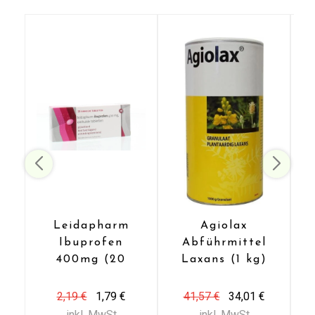
Leidapharm
Agiolax
Ibuprofen
Abführmittel
Senden
400mg (20
Laxans (1 kg)
Dragees)
Kontaktieren Sie uns
2,19 €
1,79 €
41,57 €
34,01 €
inkl. MwSt
inkl. MwSt