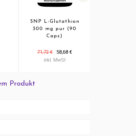
SNP L-Glutathion
SNP L-Glut
300 mg pur (90
500 mg pu
Caps)
Caps)
71,72 €
58,68 €
49,50 €
40,
inkl. MwSt
inkl. MwS
em Produkt