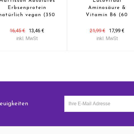
Mattisson Absolutes
Lucovitaal
Erbsenprotein
Aminosäure &
natürlich vegan (350
Vitamin B6 (60
gr)
Caps)
16,45 €
13,46 €
21,99 €
17,99 €
inkl. MwSt
inkl. MwSt
euigkeiten