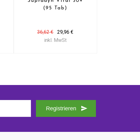
Supradyn Vital 50+
(95 Tab)
36,62 €
29,96 €
inkl. MwSt
Registrieren