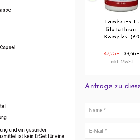
apsel
Lamberts L-
Glutathion-
Komplex (60
Caps)
neCapsel
47,25 €
38,66 €
inkl. MwSt
Anfrage zu dies
el.
ung.
ung und ein gesunder
mittel ist kein ErSet für eine