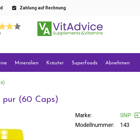
nd
Zahlung auf Rechnung
s
ine
Mineralien
Kräuter
Superfoods
Abnehmen
ps)
 pur (60 Caps)
Marke:
SNP
Modellnummer:
143