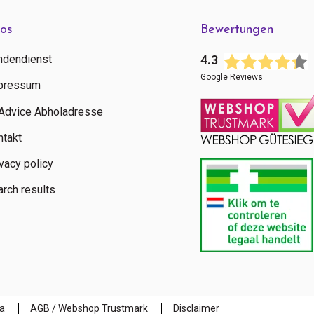
fos
Bewertungen
ndendienst
4.3
Google Reviews
pressum
tAdvice Abholadresse
ntakt
vacy policy
rch results
a
AGB / Webshop Trustmark
Disclaimer