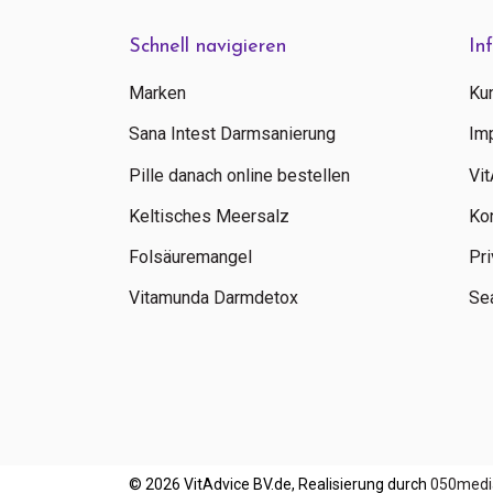
Schnell navigieren
In
Marken
Ku
Sana Intest Darmsanierung
Im
Pille danach online bestellen
Vi
Keltisches Meersalz
Ko
Folsäuremangel
Pri
Vitamunda Darmdetox
Sea
© 2026 VitAdvice BV.de, Realisierung durch
050medi