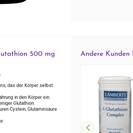
lutathion 500 mg
Andere Kunden 
s
ans, das der Körper selbst
hrung in den Körper ein.
niger Glutathion.
uren Cystein, Glutaminsäure
r.