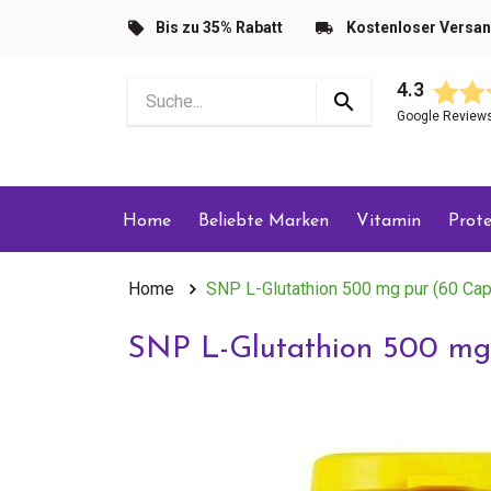
Bis zu 35% Rabatt
Kostenloser Versa
4.3
Google Review
Home
Beliebte Marken
Vitamin
Prote
Home
SNP L-Glutathion 500 mg pur (60 Ca
SNP L-Glutathion 500 mg