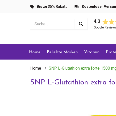
Bis zu 35% Rabatt
Kostenloser Versa
4.3
Google Review
Home
Beliebte Marken
Vitamin
Prote
Home
SNP L-Glutathion extra forte 1500 m
SNP L-Glutathion extra f