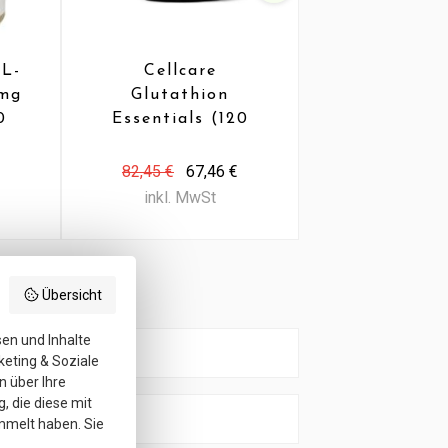
 L-
Cellcare
HME Gluta
 mg
Glutathion
500 (60 C
0
Essentials (120
VCaps)
82,45 €
67,46 €
64,01 €
52,
inkl. MwSt
inkl. MwS
em Produkt
Übersicht
sen und Inhalte
keting & Soziale
n über Ihre
, die diese mit
mmelt haben. Sie