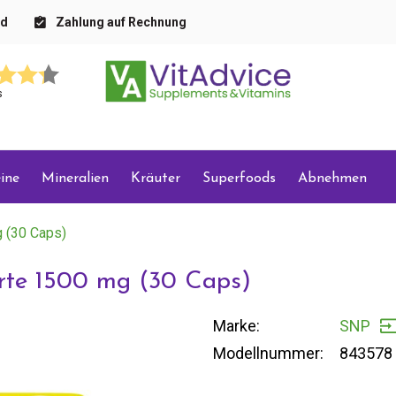
nd
Zahlung auf Rechnung
s
ine
Mineralien
Kräuter
Superfoods
Abnehmen
g (30 Caps)
orte 1500 mg (30 Caps)
Marke:
SNP
Modellnummer:
843578