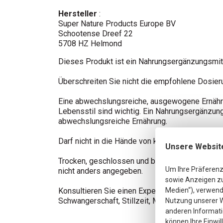
Hersteller
:
Super Nature Products Europe BV
Schootense Dreef 22
5708 HZ Helmond
Dieses Produkt ist ein Nahrungsergänzungsmitt
Überschreiten Sie nicht die empfohlene Dosier
Eine abwechslungsreiche, ausgewogene Ernähr
Lebensstil sind wichtig. Ein Nahrungsergänzungs
abwechslungsreiche Ernährung.
Darf nicht in die Hände von kleinen Kindern gel
Unsere Websit
Trocken, geschlossen und bei Raumtemperatur l
Um Ihre Präferenz
nicht anders angegeben.
sowie Anzeigen zu 
Medien“), verwende
Konsultieren Sie einen Experten, bevor Sie Na
Schwangerschaft, Stillzeit, Medikamenteneinn
Nutzung unserer W
anderen Informati
können Ihre Einwil