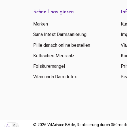
Schnell navigieren
In
Marken
Ku
Sana Intest Darmsanierung
Im
Pille danach online bestellen
Vi
Keltisches Meersalz
Ko
Folsäuremangel
Pri
Vitamunda Darmdetox
Sea
© 2026 VitAdvice BV.de, Realisierung durch
050medi