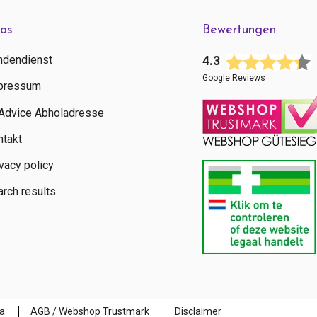
fos
Bewertungen
ndendienst
4.3
Google Reviews
pressum
tAdvice Abholadresse
ntakt
vacy policy
rch results
a
AGB / Webshop Trustmark
Disclaimer