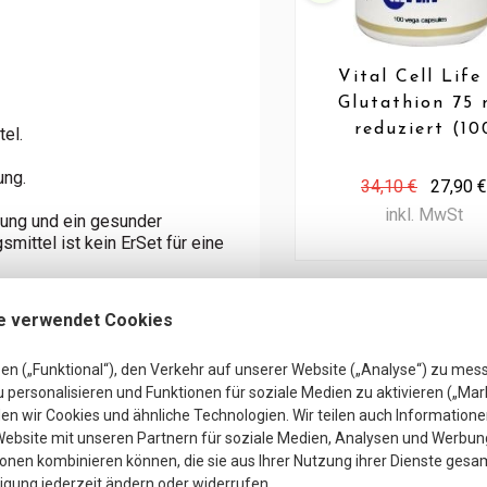
Vital Cell Life
Glutathion 75
reduziert (10
el.
Caps)
ung.
34,10 €
27,90 €
inkl. MwSt
ung und ein gesunder
mittel ist kein ErSet für eine
Anfrage zu dies
angen.
e verwendet Cookies
agern, sofern auf dem Etikett
en („Funktional“), den Verkehr auf unserer Website („Analyse“) zu mes
personalisieren und Funktionen für soziale Medien zu aktivieren („Mar
n wir Cookies und ähnliche Technologien. Wir teilen auch Informatione
hrungsergänzungsmittel bei
ahme und Krankheit einnehmen
ebsite mit unseren Partnern für soziale Medien, Analysen und Werbung
onen kombinieren können, die sie aus Ihrer Nutzung ihrer Dienste gesa
ligung jederzeit ändern oder widerrufen.