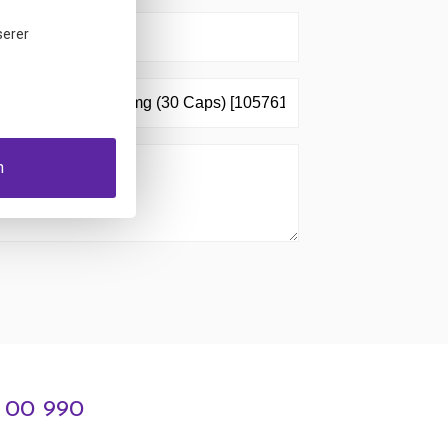
serer
n
3 00 990