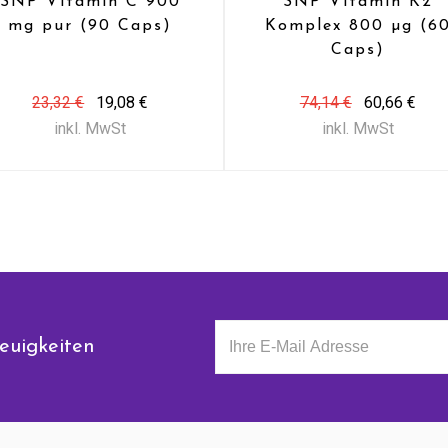
SNP Vitamin C 900
SNP Vitamin K2
mg pur (90 Caps)
Komplex 800 µg (6
Caps)
23,32 €
19,08 €
74,14 €
60,66 €
inkl. MwSt
inkl. MwSt
euigkeiten