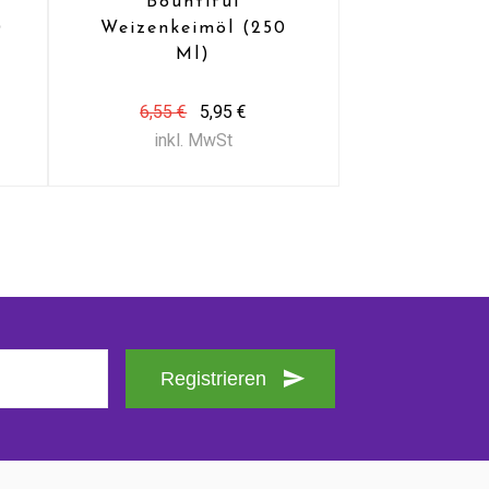
Bountiful
0
Weizenkeimöl (250
Ml)
6,55 €
5,95 €
inkl. MwSt
Registrieren