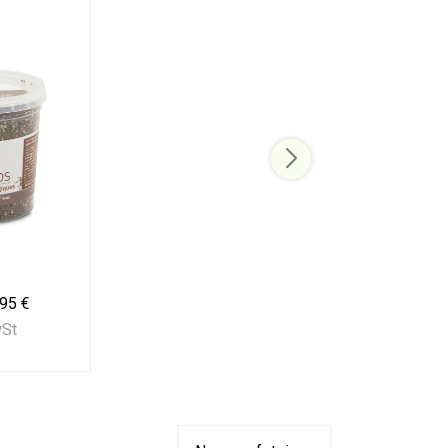
,95 €
wSt