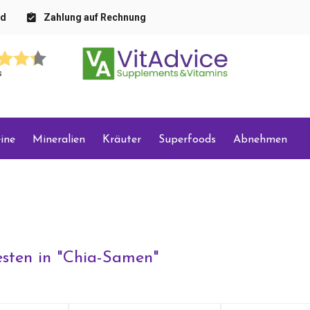
nd
Zahlung auf Rechnung
s
ine
Mineralien
Kräuter
Superfoods
Abnehmen
sten in "
Chia-Samen
"