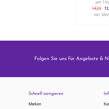
per 1 k
14,25
12
inkl. Mw
Folgen Sie uns für Angebote & N
Schnell navigieren
In
Marken
Ku