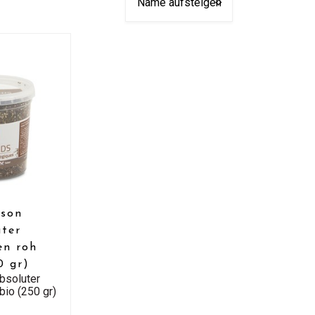
sson
uter
en roh
0 gr)
bsoluter
bio (250 gr)