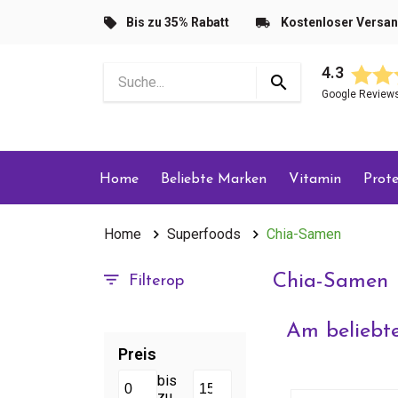
Bis zu 35% Rabatt
Kostenloser Versa
4.3
Google Review
Home
Beliebte Marken
Vitamin
Prote
Home
Superfoods
Chia-Samen
Chia-Samen
Filterop
Am beliebte
Preis
bis
zu