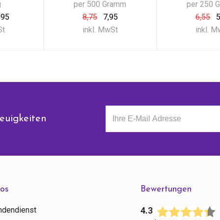
g
per 500 Gramm
per 250 
,95
8,75
7,95
6,55
5
St
inkl. MwSt
inkl. 
euigkeiten
fos
Bewertungen
ndendienst
4.3