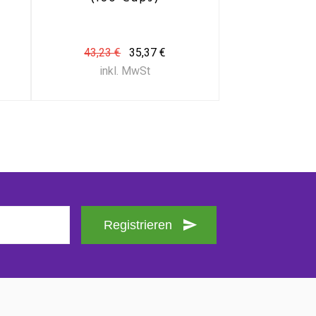
43,23 €
35,37 €
inkl. MwSt
Registrieren