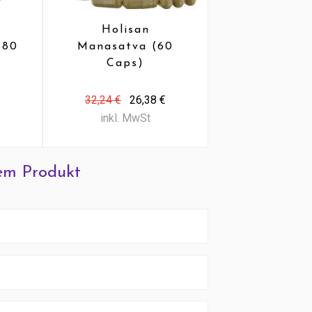
Holisan
Holisan K
180
Manasatva (60
(120 Ta
Caps)
32,24 €
26,38 €
22,51 €
18,
inkl. MwSt
inkl. MwS
em Produkt