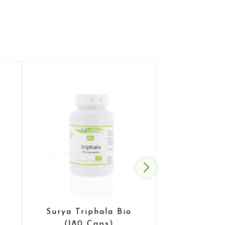
e
Surya Triphala Bio
(180 Caps)