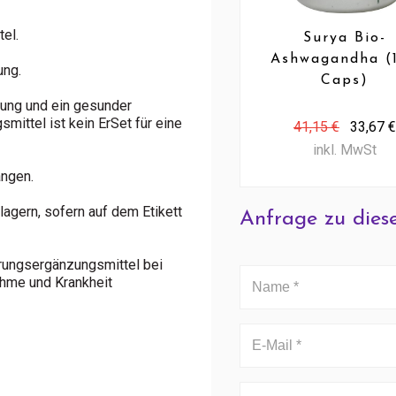
el.
Surya Bio-
Ashwagandha (
ung.
Caps)
ung und ein gesunder
mittel ist kein ErSet für eine
41,15 €
33,67 €
inkl. MwSt
angen.
agern, sofern auf dem Etikett
Anfrage zu dies
hrungsergänzungsmittel bei
ahme und Krankheit