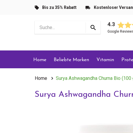
Bis zu 35% Rabatt
Kostenloser Versa
4.3
Google Review
Home
Beliebte Marken
Vitamin
Prote
Home
Surya Ashwagandha Churna Bio (100 
Surya Ashwagandha Churn