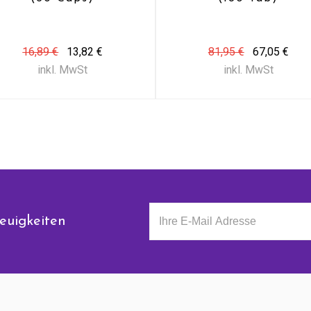
16,89 €
13,82 €
81,95 €
67,05 €
inkl. MwSt
inkl. MwSt
euigkeiten