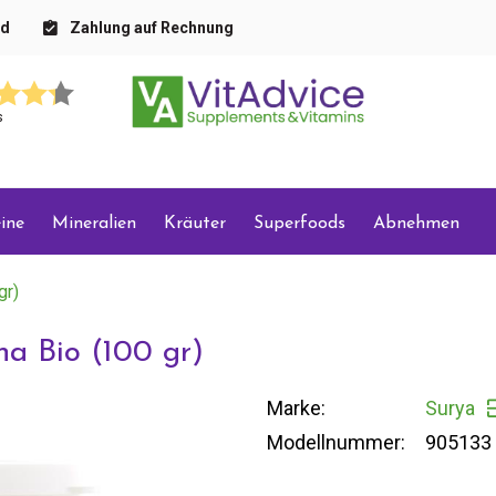
nd
Zahlung auf Rechnung
s
ine
Mineralien
Kräuter
Superfoods
Abnehmen
gr)
a Bio (100 gr)
Marke:
Surya
Modellnummer:
905133