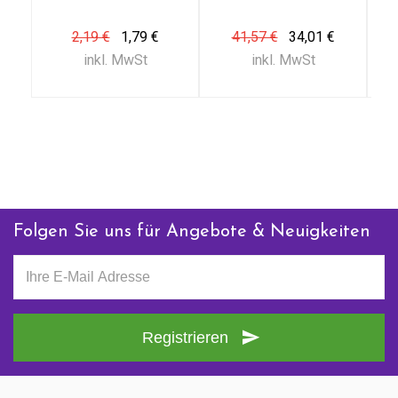
Dragees)
160 mg
2,19 €
1,79 €
41,57 €
34,01 €
200%
inkl. MwSt
inkl. MwSt
Vitamin D3 (CholecalcefeRol)
10 ug
200%
Vitamin E (TocopheRolsuccinat)
36 mg
Folgen Sie uns für Angebote & Neuigkeiten
300%
Vitamin K2 (Menachinon-7 K2)
19 ÃƒÆ’Ã…Â½Ãƒâ€šca.¼g
Registrieren
25%
Konjugierte Linolsäure (Vitamin F)