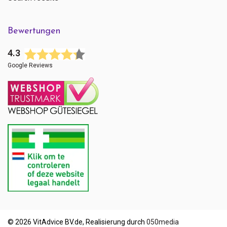
150%
Dimethylethanolamin (DMAE)
Bewertungen
17,3 mg
4.3
**
Google Reviews
L-Glutathion
7 mg
**
L-Taurin
30 mg
**
Melatonin
0,29 mg
© 2026 VitAdvice BV.de, Realisierung durch
050media
**