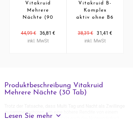
Vitakruid
Vitakruid B-
Mehrere
Komplex
Nächte (90
aktiv ohne B6
Tab)
(90 VCaps)
44,99 €
36,81 €
38,39 €
31,41 €
inkl. MwSt
inkl. MwSt
Produktbeschreibung Vitakruid
Mehrere Nächte (30 Tab)
Trotz der Tatsache, dass Multi Tag und Nacht als Zwillinge
zusammengehören, um eine höhere Rendite von einem
Lesen Sie mehr
Multi zu erzielen, hat der Erfolg auch die Notwendigkeit
geschaffen, die Multi Night separat nutzen zu können. Die
Multi Nacht bietet die wichtigsten Vitamin und Mineralien,