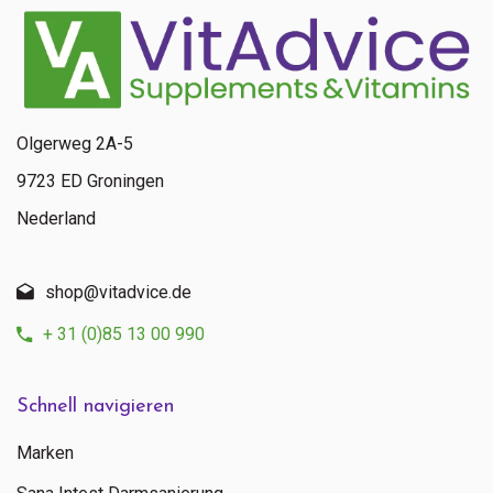
10 mg
**
Bor (Natriumborat)
1 mg
Olgerweg 2A-5
**
9723 ED Groningen
Kalzium (Citrat, Carbonat)
Nederland
120 mg
12,5%
shop@vitadvice.de
Jod (Kaliumjodid)
+ 31 (0)85 13 00 990
100 Âµg
**
Schnell navigieren
Magnesium (Taurat, Citrat)
Marken
47 mg