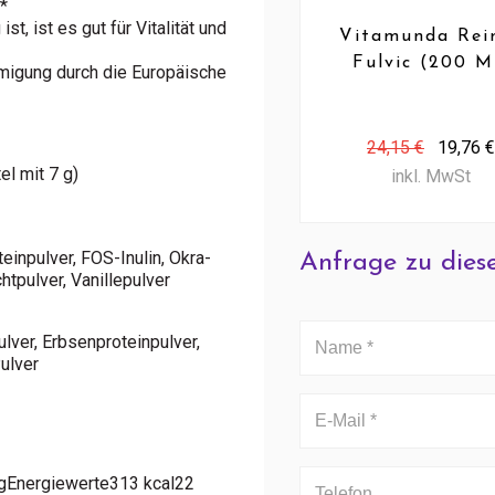
*
t, ist es gut für Vitalität und
Vitamunda Rei
Fulvic (200 M
igung durch die Europäische
24,15 €
19,76 €
el mit 7 g)
inkl. MwSt
einpulver, FOS-Inulin, Okra-
Anfrage zu dies
tpulver, Vanillepulver
lver, Erbsenproteinpulver,
ulver
 gEnergiewerte313 kcal22