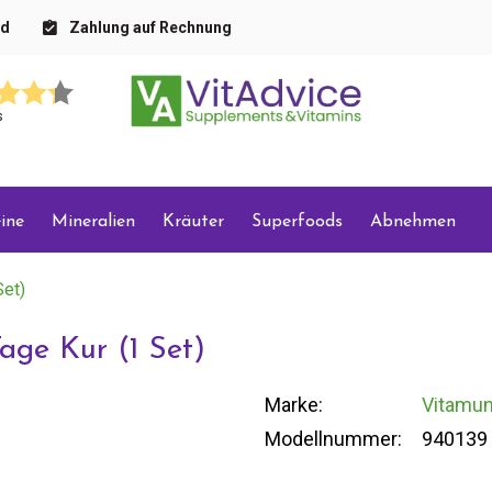
nd
Zahlung auf Rechnung
s
ine
Mineralien
Kräuter
Superfoods
Abnehmen
Set)
ge Kur (1 Set)
Marke:
Vitamu
Modellnummer:
940139