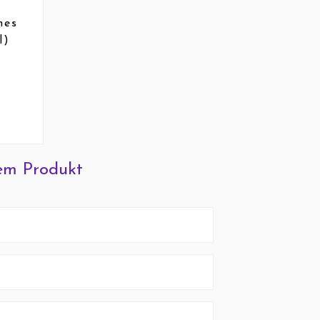
nes
l)
em Produkt