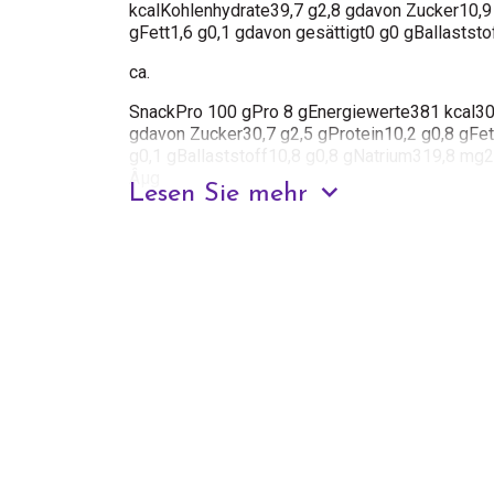
kcalKohlenhydrate39,7 g2,8 gdavon Zucker10,9 
gFett1,6 g0,1 gdavon gesättigt0 g0 gBallasts
ca.
SnackPro 100 gPro 8 gEnergiewerte381 kcal30
gdavon Zucker30,7 g2,5 gProtein10,2 g0,8 gFet
g0,1 gBallaststoff10,8 g0,8 gNatrium319,8 m
Âµg
Lesen Sie mehr
ca.
Mahlzeit schüttelnPro 100 gPro 25 gEnergiewe
kcalKohlenhydrate75,4 g18,8 gdavon Zucker7 g
gFett3,3 g0,8 gdavon gesättigt1,5 g0,4 gNatr
Zutaten
Aufwachen und gute Nacht schütteln (2 Beutel m
Beutelinhalt: Weizengraspulver *, Enzyme
Mahlzeit Shake (3 Beutel ÃƒÂ ca. 25 g)
Sachet-Gehalt: Ölpalmenfaserpulver, Erbsenprot
Pulver, rotes Reispulver, Guargummi, Mangofruch