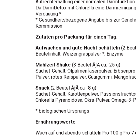
Aufrechterhaltung einer normalen Darmfunktion 
Da DarmDetox mit Chlorella eine Darmreinigung is
Verdauung *
* Gesundheitsbezogene Angabe bis zur Genehm
Kommission
Zutaten pro Packung für einen Tag.
Aufwachen und gute Nacht schütteln
(2 Beut
Beutelinhalt: Weizengraspulver *, Enzyme
Mahlzeit Shake
(3 Beutel ÃƒÂ ca. 25 g)
Sachet-Gehalt: Ölpalmenfaserpulver, Erbsenprot
Pulver, rotes Reispulver, Guargummi, Mangofruch
Snack
(2 Beutel ÃƒÂ ca. 8 g)
Sachet-Gehalt: Karottenpulver, Passionsfruchtpu
Chlorella Pyrenoidosa, Okra-Pulver, Omega-3-P
* biologischen Ursprungs
Ernährungswerte
Wach auf und abends schüttelnPro 100 gPro 7