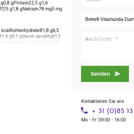
g0,8 gProtein22,5 g1,6
toff25 g1,8 gNatrium78 mg5 mg
 kcalKohlenhydrate81,8 g6,5
t1,4 g0,1 gdavon gesättigt1,2
g25 mgVitamin A.1750 Âµg140
rte386 kcal97
Senden
1,8 gProtein13,6 g3,4
ium205,5 mg51,4 mg
it 7 g)
Kontaktieren Sie uns
+ 31 (0)85 1
Mo - Fr: 09:00 - 16:00
einpulver, FOS-Inulin, Okra-
tpulver, Vanillepulver