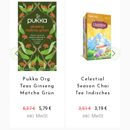
Pukka Org.
Celestial
Teas Ginseng
Season Chai
Matcha Grün
Tee Indisches
Bio (20
Gewürz 20
Beutel)
Beutel 20
6,37 €
5,79 €
3,51 €
3,19 €
Beutel
inkl. MwSt
inkl. MwSt