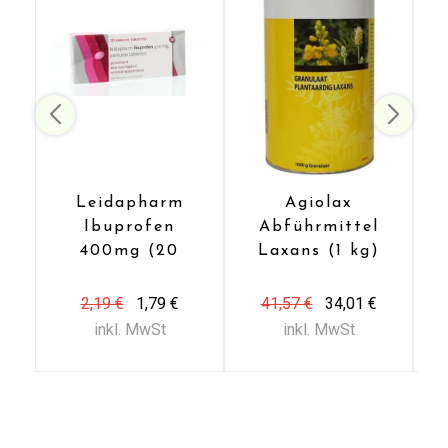
Nicht während der Schwangerschaft und/oder Stillzeit
anwenden, ausser in Absprache mit Ihrem verschreibenden
Arzt
Hersteller
Novo Lumen BV
Taschenfeld 8
3417 XS Montfoort
11-2015
Leidapharm
Agiolax
Ibuprofen
Abführmittel
400mg (20
Laxans (1 kg)
Anfrage zu diesem Produkt
Dragees)
2,19 €
1,79 €
41,57 €
34,01 €
inkl. MwSt
inkl. MwSt