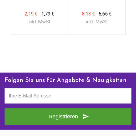
Senden
Dragees)
2,19 €
1,79 €
8,13 €
6,65 €
Kontaktieren Sie uns
inkl. MwSt
inkl. MwSt
+ 31 (0)85 13 00 990
Mo - Fr: 09:00 - 16:00
Folgen Sie uns für Angebote & Neuigkeiten
Registrieren