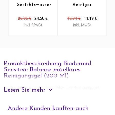
Gesichtswasser
Reiniger
(150 Ml)
Kohle (200
Ml)
26,95 €
24,50 €
12,31 €
11,19 €
inkl. MwSt
inkl. MwSt
Produktbeschreibung Biodermal
Sensitive Balance mizellares
Reinigungsgel (200 Ml)
Biodermal Sensitive Balance Mizellen-Reinigungsgel
Lesen Sie mehr
Micellar Cleansing Gel ist eine milde und effektive
Reinigung für Gesicht, Augen und Lippen und speziell für
empfindliche Haut entwickelt. Die sorgfältig ausgewählten
Andere Kunden kauften auch
Inhaltsstoffe, darunter Präbiotika, unterstützen die Haut