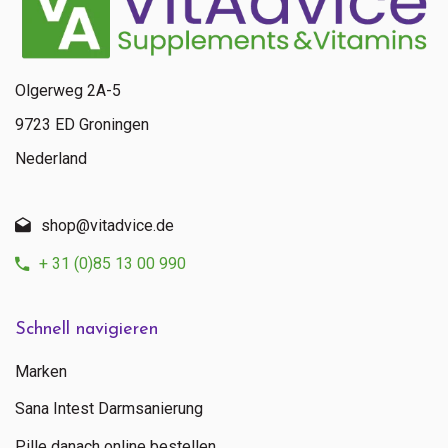
Olgerweg 2A-5
9723 ED Groningen
Nederland
Senden
shop@vitadvice.de
Kontaktieren Sie uns
+ 31 (0)85 13 00 990
+ 31 (0)85 13 00 990
Mo - Fr: 09:00 - 16:00
Schnell navigieren
Marken
Sana Intest Darmsanierung
Pille danach online bestellen