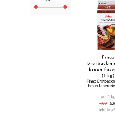
Finax
Brotbackmi
braun fase
(1 kg)
Finax Brotback
braun faserreic
per 1 k
7,69
6,
inkl. Mw