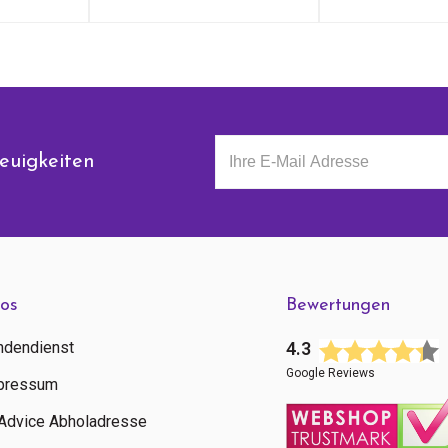
euigkeiten
fos
Bewertungen
ndendienst
4.3
Google Reviews
pressum
tAdvice Abholadresse