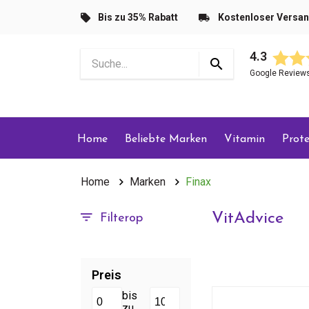
Bis zu 35% Rabatt
Kostenloser Versa
4.3
Google Review
Home
Beliebte Marken
Vitamin
Prote
Home
Marken
Finax
VitAdvice
Filterop
Preis
bis
zu