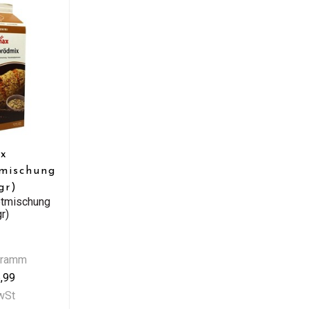
ax
mischung
gr)
otmischung
r)
Gramm
,99
MwSt