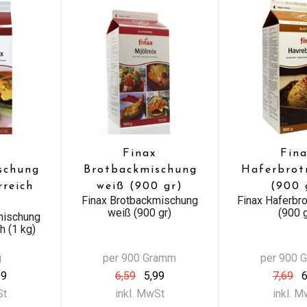
Finax
Fin
schung
Brotbackmischung
Haferbrot
rreich
weiß (900 gr)
(900 
Finax Brotbackmischung
Finax Haferbr
weiß (900 gr)
(900 g
mischung
h (1 kg)
g
per 900 Gramm
per 900 
99
6,59
5,99
7,69
6
St
inkl. MwSt
inkl. 