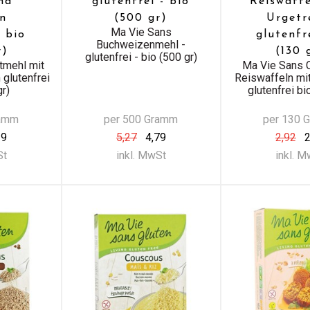
nd
glutenfrei - bio
Reiswaff
n
(500 gr)
Urgetr
Ma Vie Sans
i bio
glutenfr
Buchweizenmehl -
r)
(130 
glutenfrei - bio (500 gr)
tmehl mit
Ma Vie Sans 
 glutenfrei
Reiswaffeln mi
gr)
glutenfrei bi
ramm
per 500 Gramm
per 130 
19
5,27
4,79
2,92
2
St
inkl. MwSt
inkl. 