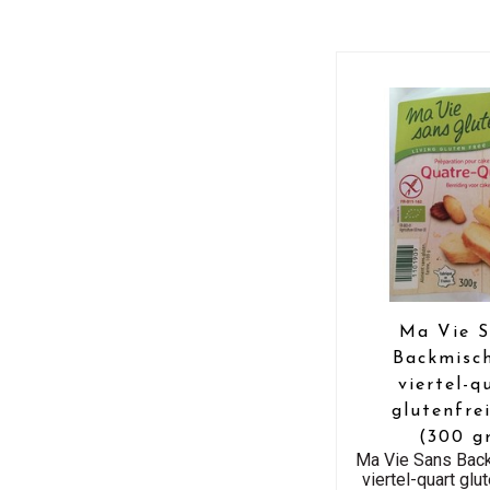
Ma Vie S
Backmisc
viertel-q
glutenfre
(300 g
Ma Vie Sans Bac
viertel-quart glut