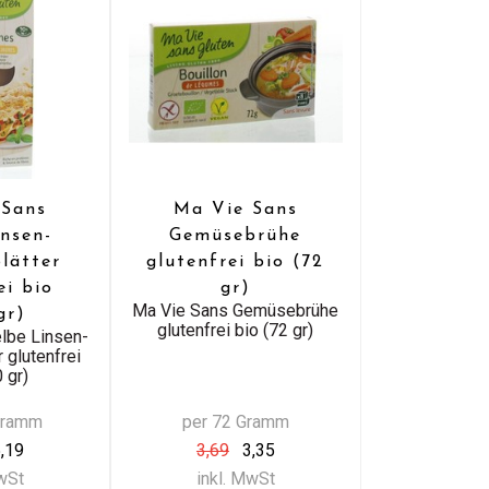
 Sans
Ma Vie Sans
insen-
Gemüsebrühe
lätter
glutenfrei bio (72
ei bio
gr)
Ma Vie Sans Gemüsebrühe
gr)
glutenfrei bio (72 gr)
lbe Linsen-
 glutenfrei
 gr)
Gramm
per 72 Gramm
,19
3,69
3,35
MwSt
inkl. MwSt