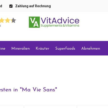
nd
Zahlung auf Rechnung
s
ine
Mineralien
Kräuter
Superfoods
Abnehmen
sten in "
Ma Vie Sans
"