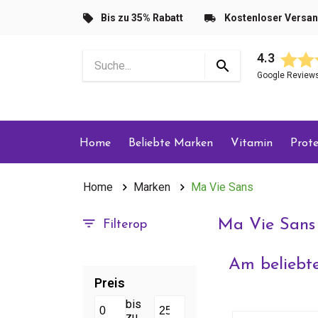
Bis zu 35% Rabatt
Kostenloser Versa
4.3
Google Review
Home
Beliebte Marken
Vitamin
Prote
Home
Marken
Ma Vie Sans
Ma Vie Sans
Filterop
Am beliebte
Preis
bis
zu