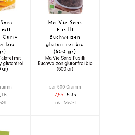
 Sans
Ma Vie Sans
 mit
Fusilli
 Curry
Buchweizen
ei bio
glutenfrei bio
gr)
(500 gr)
alafel mit
Ma Vie Sans Fusilli
 glutenfrei
Buchweizen glutenfrei bio
 gr)
(500 gr)
Gramm
per 500 Gramm
,15
7,65
6,95
MwSt
inkl. MwSt