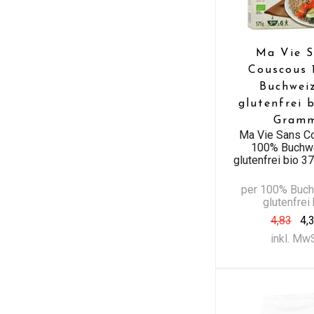
Ma Vie S
Couscous
Buchwei
glutenfrei 
Gram
Ma Vie Sans C
100% Buchw
glutenfrei bio 
per 100% Buc
glutenfrei
4,83
4,
inkl. Mw