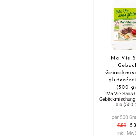
Ma Vie S
Gebäc
Gebäckmis
glutenfre
(500 g
Ma Vie Sans 
Gebäckmischung 
bio (500 
per 500 G
5,89
5,
inkl. Mw