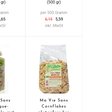
 gr)
(500 gr)
Gramm
per 500 Gramm
,65
6,15
5,59
MwSt
inkl. MwSt
 Sans
Ma Vie Sans
gue-
Cornflakes