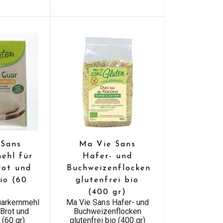
 Sans
Ma Vie Sans
ehl für
Hafer- und
rot und
Buchweizenflocken
io (60
glutenfrei bio
(400 gr)
uarkernmehl
Ma Vie Sans Hafer- und
 Brot und
Buchweizenflocken
 (60 gr)
glutenfrei bio (400 gr)