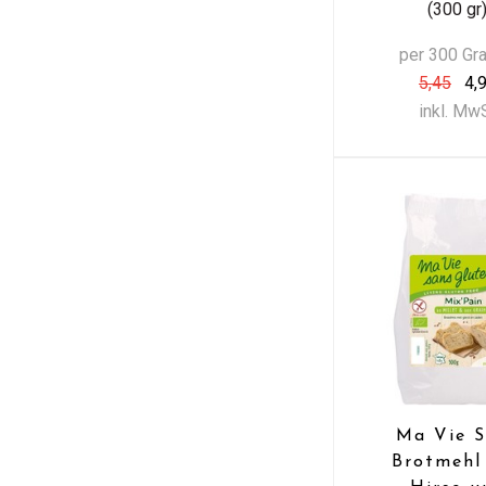
(300 gr
per 300 G
5,45
4,
inkl. Mw
Ma Vie S
Brotmehl