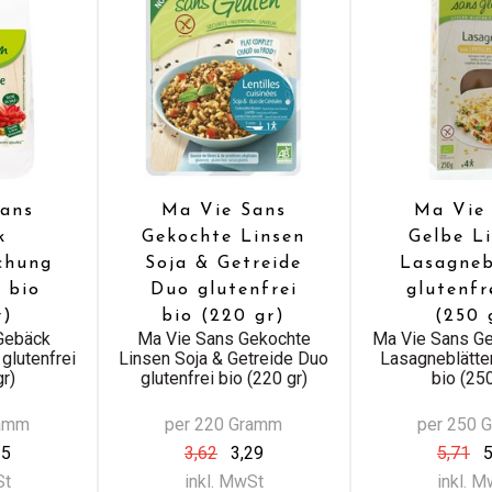
ans
Ma Vie Sans
Ma Vie
k
Gekochte Linsen
Gelbe L
chung
Soja & Getreide
Lasagneb
i bio
Duo glutenfrei
glutenfr
r)
bio (220 gr)
(250 
Gebäck
Ma Vie Sans Gekochte
Ma Vie Sans Ge
glutenfrei
Linsen Soja & Getreide Duo
Lasagneblätter
gr)
glutenfrei bio (220 gr)
bio (250
ramm
per 220 Gramm
per 250 
35
3,62
3,29
5,71
5
St
inkl. MwSt
inkl. 