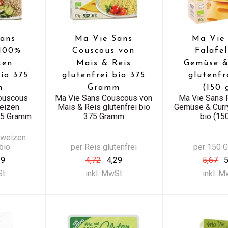
ans
Ma Vie Sans
Ma Vie
 100%
Couscous von
Falafel
zen
Mais & Reis
Gemüse &
bio 375
glutenfrei bio 375
glutenfr
m
Gramm
(150 
ouscous
Ma Vie Sans Couscous von
Ma Vie Sans F
eizen
Mais & Reis glutenfrei bio
Gemüse & Curry
375 Gramm
375 Gramm
bio (150
hweizen
 bio
per Reis glutenfrei
per 150 
39
4,72
4,29
5,67
5
St
inkl. MwSt
inkl. 