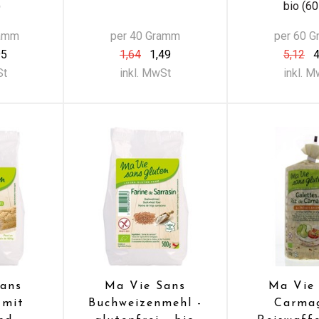
)
bio (60
ramm
per 40 Gramm
per 60 
95
1,64
1,49
5,12
4
St
inkl. MwSt
inkl. 
ans
Ma Vie Sans
Ma Vie
 mit
Buchweizenmehl -
Carma