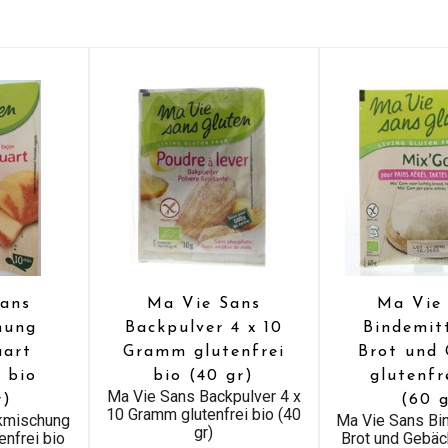
ans
Ma Vie Sans
Ma Vie
hung
Backpulver 4 x 10
Bindemit
uart
Gramm glutenfrei
Brot und
i bio
bio (40 gr)
glutenfr
Ma Vie Sans Backpulver 4 x
r)
(60 
10 Gramm glutenfrei bio (40
kmischung
Ma Vie Sans Bin
gr)
enfrei bio
Brot und Gebäc