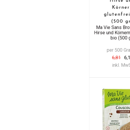
Hirse u
Körner
glutenfre
(500 g
Ma Vie Sans Bro
Hirse und Körnern
bio (500 
per 500 G
6,81
6,
inkl. Mw