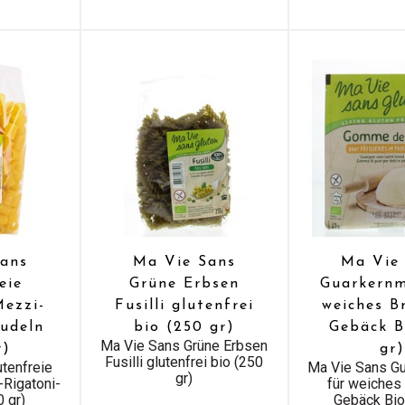
ans
Ma Vie Sans
Ma Vie
eie
Grüne Erbsen
Guarkernm
ezzi-
Fusilli glutenfrei
weiches B
udeln
bio (250 gr)
Gebäck B
Ma Vie Sans Grüne Erbsen
r)
gr)
Fusilli glutenfrei bio (250
tenfreie
Ma Vie Sans G
gr)
Rigatoni-
für weiches
 gr)
Gebäck Bio