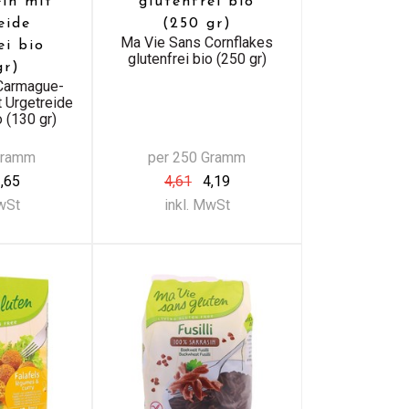
eln mit
glutenfrei bio
eide
(250 gr)
Ma Vie Sans Cornflakes
ei bio
glutenfrei bio (250 gr)
gr)
Carmague-
t Urgetreide
o (130 gr)
Gramm
per 250 Gramm
,65
4,61
4,19
MwSt
inkl. MwSt