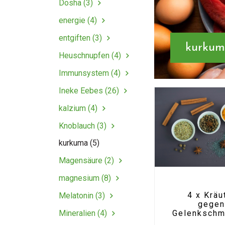
Dosha (3)
energie (4)
entgiften (3)
kurku
Heuschnupfen (4)
Immunsystem (4)
Ineke Eebes (26)
kalzium (4)
Knoblauch (3)
kurkuma (5)
Magensäure (2)
magnesium (8)
4 x Kräu
Melatonin (3)
gege
Mineralien (4)
Gelenkschm