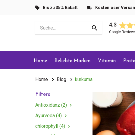
Bis zu 35% Rabatt
Kostenloser Versa
4.3
Google Review
Home
Beliebte Marken
Vitamin
Prote
Home
Blog
kurkuma
Filters
Antioxidanz (2)
Ayurveda (4)
chlorophyll (4)