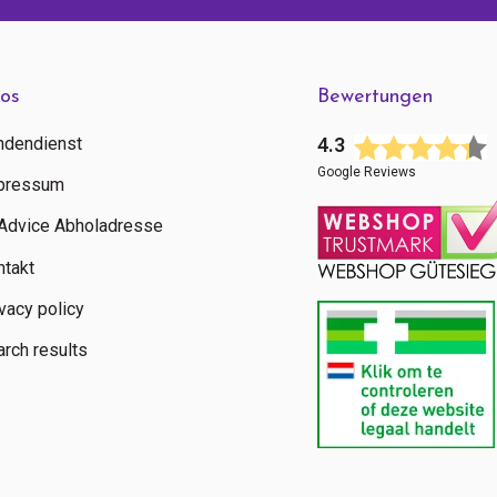
fos
Bewertungen
ndendienst
4.3
Google Reviews
pressum
tAdvice Abholadresse
ntakt
vacy policy
rch results