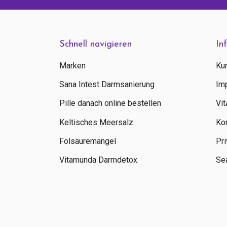
Schnell navigieren
In
Marken
Ku
Sana Intest Darmsanierung
Im
Pille danach online bestellen
Vi
Keltisches Meersalz
Ko
Folsäuremangel
Pri
Vitamunda Darmdetox
Sea