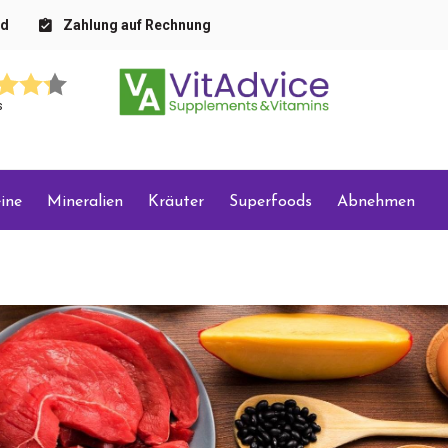
nd
Zahlung auf Rechnung
s
ine
Mineralien
Kräuter
Superfoods
Abnehmen