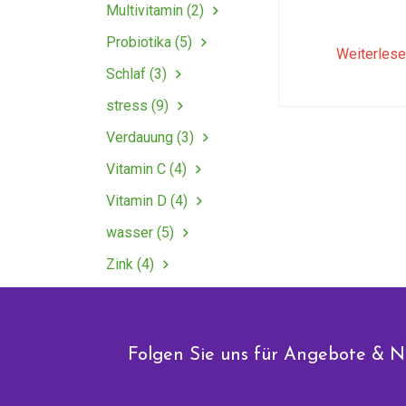
Multivitamin (2)
Probiotika (5)
Weiterles
Schlaf (3)
stress (9)
Verdauung (3)
Vitamin C (4)
Vitamin D (4)
wasser (5)
Zink (4)
Folgen Sie uns für Angebote & N