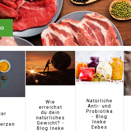
ma
Natürliche
Wie
Anti- und
erreichst
Probiotika
du dein
ter
- Blog
natürliches
n
Ineke
Gewicht? -
erzen
Eebes
Blog Ineke