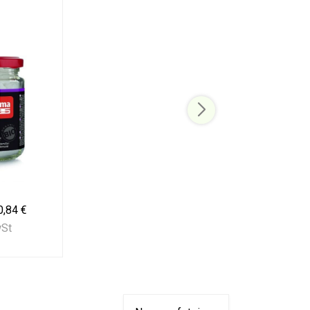
0,84 €
wSt