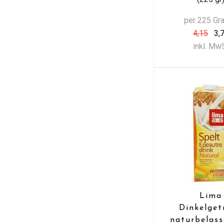
per 225 G
4,15
3,
inkl. Mw
Lima
Dinkelget
naturbelass