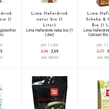
drink
Lima Haferdrink
Lima Haf
bio (1
natur bio (1
Schoko & 
)
Liter)
Bio (1 L
glutenfrei
Lima Haferdrink natur bio (1
Lima Haferdri
er)
Liter)
Calcium Bio 
er
per 1 Liter
per 1 L
75
2,96
2,69
3,77
3
St
inkl. MwSt
inkl. 