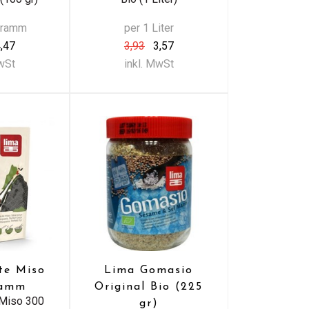
Gramm
per 1 Liter
,47
3,93
3,57
MwSt
inkl. MwSt
te Miso
Lima Gomasio
ramm
Original Bio (225
 Miso 300
gr)