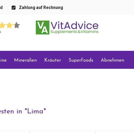
nd
Zahlung auf Rechnung
s
ine
Mineralien
Kräuter
Superfoods
Abnehmen
sten in "
Lima
"