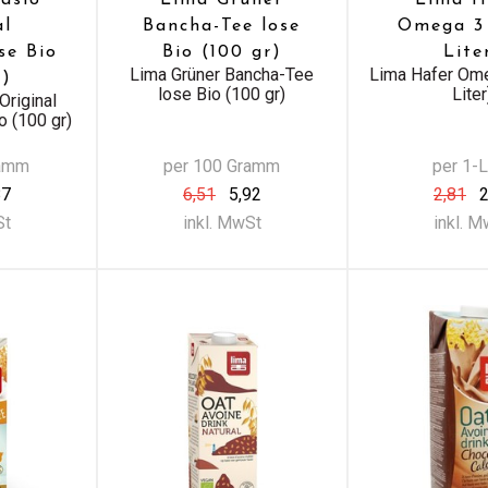
al
Bancha-Tee lose
Omega 3 
se Bio
Bio (100 gr)
Lite
Lima Grüner Bancha-Tee
Lima Hafer Ome
r)
lose Bio (100 gr)
Liter
Original
o (100 gr)
ramm
per 100 Gramm
per 1-L
87
6,51
5,92
2,81
2
St
inkl. MwSt
inkl. 