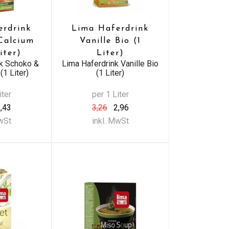
erdrink
Lima Haferdrink
Calcium
Vanille Bio (1
iter)
Liter)
nk Schoko &
Lima Haferdrink Vanille Bio
(1 Liter)
(1 Liter)
iter
per 1 Liter
,43
3,26
2,96
MwSt
inkl. MwSt