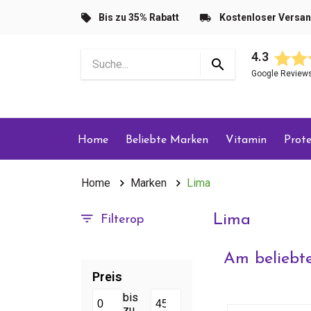
Bis zu 35% Rabatt
Kostenloser Versa
4.3
Google Review
Home
Beliebte Marken
Vitamin
Prote
Home
Marken
Lima
Lima
Filterop
Am beliebte
Preis
bis
zu