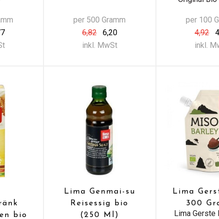
ramm
per 500 Gramm
per 100 
77
6,82
6,20
4,92
4
St
inkl. MwSt
inkl. 
Lima Genmai-su
Lima Gers
ränk
Reisessig bio
300 G
Lima Gerste
en bio
(250 Ml)