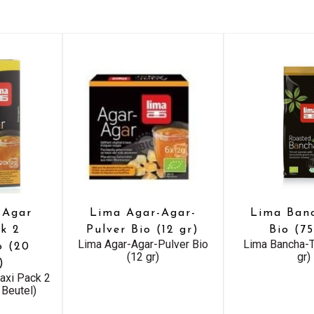
 Agar
Lima Agar-Agar-
Lima Ban
k 2
Pulver Bio (12 gr)
Bio (75
Lima Agar-Agar-Pulver Bio
Lima Bancha-T
o (20
(12 gr)
gr)
)
axi Pack 2
 Beutel)