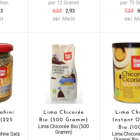
chen
per 12 Gramm
per 75 
43
3,22
2,93
7,23
6
St
inkl. MwSt
inkl. 
ahini
Lima Chicorée
Lima Ch
 (225
Bio (500 Gramm)
Instant O
Lima Chicorée Bio (500
Bio (10
Gramm)
ohne Salz
Lima Chicore
)
Original Bio