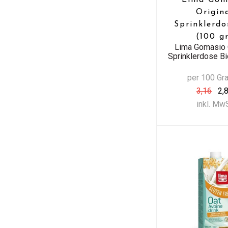
Origin
Sprinklerdo
(100 g
Lima Gomasio 
Sprinklerdose Bi
per 100 G
3,16
2,
inkl. Mw