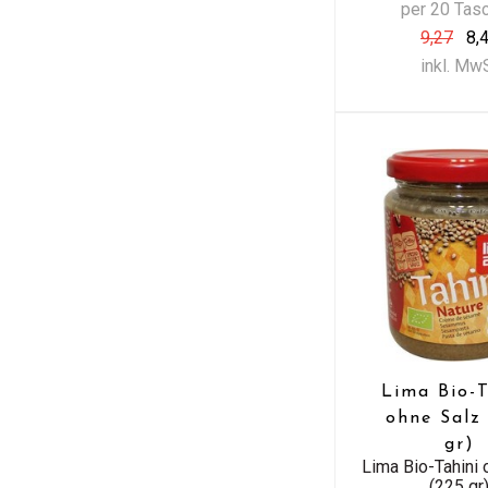
per 20 Tas
9,27
8,
inkl. Mw
Lima Bio-T
ohne Salz
gr)
Lima Bio-Tahini 
(225 gr