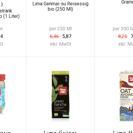
Gra
Lima Genmai-su Reisessig
r)
bio (250 Ml)
etränk
 (1 Liter)
er
per 250 Ml
per 300 
54
6,46
5,87
8,25
7
St
inkl. MwSt
inkl. 
asio
Lima Grüner
Lima H