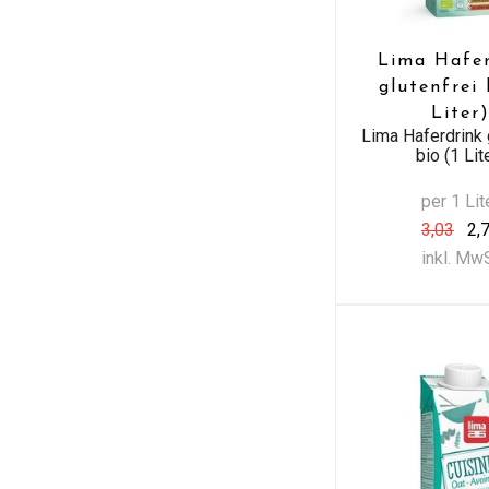
Lima Hafer
glutenfrei 
Liter
Lima Haferdrink 
bio (1 Lit
per 1 Lit
3,03
2,
inkl. Mw