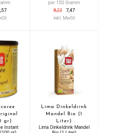
Gramm
per 150 Gramm
,57
8,22
7,47
MwSt
inkl. MwSt
icoree
Lima Dinkeldrink
riginal
Mandel Bio (1
0 gr)
Liter)
e Instant
Lima Dinkeldrink Mandel
 (100 gr)
Bio (1 Liter)