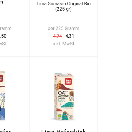
mm
Lima Gomasio Original Bio
(225 gr)
Gramm
per 225 Gramm
,50
4,74
4,31
MwSt
inkl. MwSt
afer
Lima Haferdrink