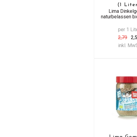
(1 Lite
Lima Dinkelg
naturbelassen bio
per 1 Lit
2,79
2,
inkl. Mw
Lima Gom