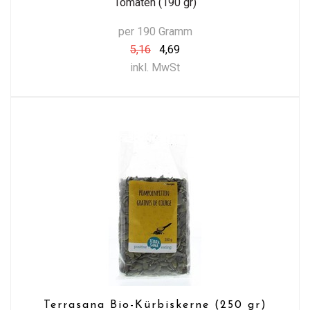
Tomaten (190 gr)
per 190 Gramm
5,16
4,69
inkl. MwSt
Terrasana Bio-Kürbiskerne (250 gr)